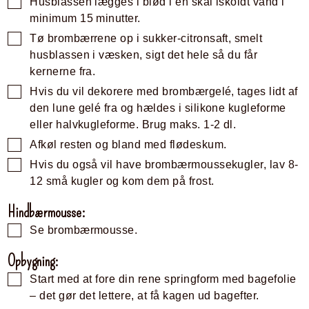
Husblassen lægges i blød i en skål iskoldt vand i
minimum 15 minutter.
Tø brombærrene op i sukker-citronsaft, smelt
husblassen i væsken, sigt det hele så du får
kernerne fra.
Hvis du vil dekorere med brombærgelé, tages lidt af
den lune gelé fra og hældes i silikone kugleforme
eller halvkugleforme. Brug maks. 1-2 dl.
Afkøl resten og bland med flødeskum.
Hvis du også vil have brombærmoussekugler, lav 8-
12 små kugler og kom dem på frost.
Hindbærmousse:
Se brombærmousse.
Opbygning:
Start med at fore din rene springform med bagefolie
– det gør det lettere, at få kagen ud bagefter.