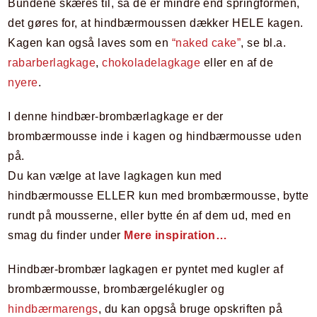
Bundene skæres til, så de er mindre end springformen,
det gøres for, at hindbærmoussen dækker HELE kagen.
Kagen kan også laves som en
“naked cake”
, se bl.a.
rabarberlagkage
,
chokoladelagkage
eller en af de
nyere
.
I denne hindbær-brombærlagkage er der
brombærmousse inde i kagen og hindbærmousse uden
på.
Du kan vælge at lave lagkagen kun med
hindbærmousse ELLER kun med brombærmousse, bytte
rundt på mousserne, eller bytte én af dem ud, med en
smag du finder under
Mere inspiration…
Hindbær-brombær lagkagen er pyntet med kugler af
brombærmousse, brombærgelékugler og
hindbærmarengs
, du kan opgså bruge opskriften på