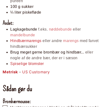
puréen
100
g
sukker
¼
liter
piskefløde
Andet:
Lagkagebunde
f.eks.
nøddebunde
eller
mandelbunde
Hindbærmarengs
eller andre
marengs
med farvet
hindbærsukker
Brug meget gerne brombær og hindbær...
eller
nogle af de andre bær
, der er i sæson
Spiselige blomster
Metrisk
-
US Customary
Sådan gør du
Brombærmousse: