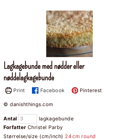
Lagkagebunde med nødder eller
nøddelagkagebunde
Print
Facebook
Pinterest
© danishthings.com
Antal
lagkagebunde
Forfatter
Christel Parby
Størrelse/size (cm/inch)
24
cm
round