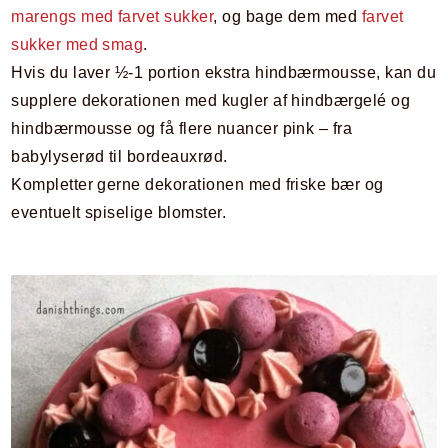
marengs med farvet sukker
, og bage dem med
farvet
sukker med smag
.
Hvis du laver ½-1 portion ekstra hindbærmousse, kan du
supplere dekorationen med kugler af hindbærgelé og
hindbærmousse og få flere nuancer pink – fra
babylyserød til bordeauxrød.
Kompletter gerne dekorationen med friske bær og
eventuelt spiselige blomster.