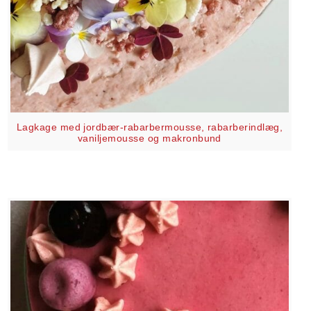
Lagkage med jordbær-rabarbermousse, rabarberindlæg,
vaniljemousse og makronbund