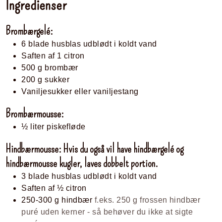
Ingredienser
Brombærgelé:
6
blade
husblas udblødt i koldt vand
Saften af 1 citron
500
g
brombær
200
g
sukker
Vaniljesukker eller vaniljestang
Brombærmousse:
½
liter
piskefløde
Hindbærmousse: Hvis du også vil have hindbærgelé og
hindbærmousse kugler, laves dobbelt portion.
3
blade
husblas udblødt i koldt vand
Saften af ½ citron
250-300
g
hindbær
f.eks. 250 g frossen hindbær
puré uden kerner - så behøver du ikke at sigte