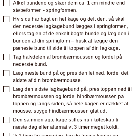
Afkøl bundene og skær dem ca. 1 cm mindre end
støbeformen - springformen.
Hvis du har bagt en hel kage og delt den, så skal
den nederste lagkagebund lægges i springformen,
ellers tag en af de enkelt bagte bunde og læg den i
bunden af din springform – husk at lægge den
pæneste bund til side til toppen af din lagkage.
Tag halvdelen af brombærmoussen og fordel på
nederste bund.
Læg næste bund på og pres den let ned, fordel det
sidste af din brombærmousse.
Læg den sidste lagkagebund på, pres toppen ned til
brombærmoussen og fordel hindbærmoussen på
toppen og langs siden, så hele kagen er dækket af
mousse, stryge hindbærmoussen glat ud.
Den sammenlagte kage stilles nu i køleskab til
næste dag eller alternativt 3 timer meget koldt.
½-1 time før servering, tag de frosne kugler og