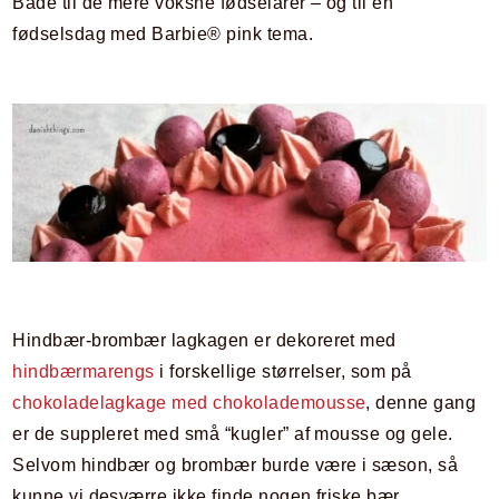
Både til de mere voksne fødselarer – og til en
fødselsdag med Barbie® pink tema.
Hindbær-brombær lagkagen er dekoreret med
hindbærmarengs
i forskellige størrelser, som på
chokoladelagkage med chokolademousse
, denne gang
er de suppleret med små “kugler” af mousse og gele.
Selvom hindbær og brombær burde være i sæson, så
kunne vi desværre ikke finde nogen friske bær.