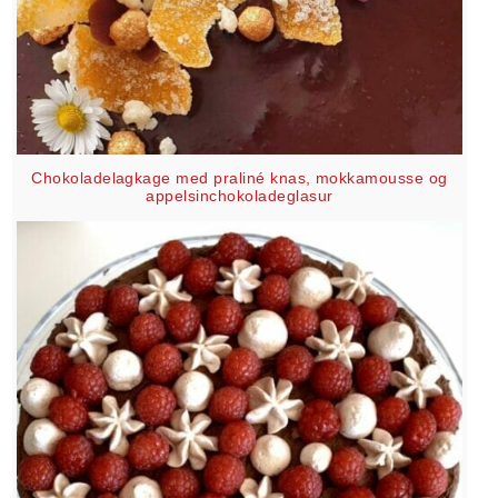
Chokoladelagkage med praliné knas, mokkamousse og
appelsinchokoladeglasur