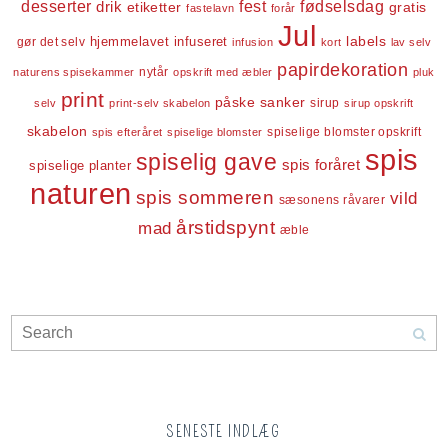
desserter
fest
fødselsdag
drik
etiketter
gratis
fastelavn
forår
Jul
labels
infuseret
gør det selv
hjemmelavet
infusion
kort
lav selv
papirdekoration
nytår
naturens spisekammer
opskrift med æbler
pluk
print
påske
sanker
sirup
selv
print-selv skabelon
sirup opskrift
skabelon
spiselige blomster opskrift
spis efteråret
spiselige blomster
spis
spiselig gave
spis foråret
spiselige planter
naturen
spis sommeren
vild
sæsonens råvarer
årstidspynt
mad
æble
SENESTE INDLÆG