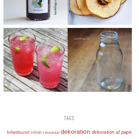
TAGS
dekoration
dekoration af papir
billedkunst
citron
citronskal