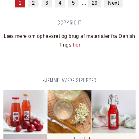
1
2
3
4
5
…
29
Next
COPYRIGHT
Læs mere om ophavsret og brug af materialer fra Danish
Tings
her
HJEMMELAVEDE SIRUPPER