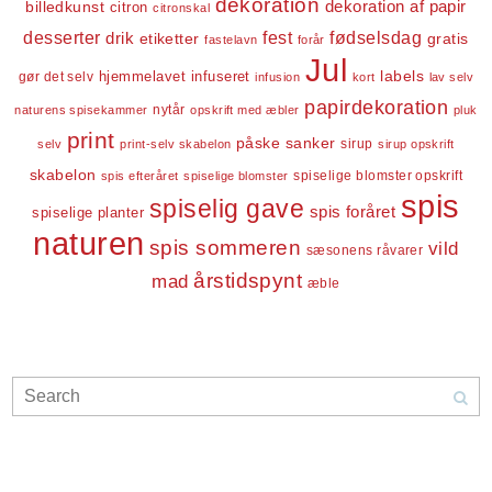
dekoration
dekoration af papir
billedkunst
citron
citronskal
desserter
fest
fødselsdag
drik
etiketter
gratis
fastelavn
forår
Jul
labels
infuseret
gør det selv
hjemmelavet
infusion
kort
lav selv
papirdekoration
nytår
naturens spisekammer
opskrift med æbler
pluk
print
påske
sanker
sirup
selv
print-selv skabelon
sirup opskrift
skabelon
spiselige blomster opskrift
spis efteråret
spiselige blomster
spis
spiselig gave
spis foråret
spiselige planter
naturen
spis sommeren
vild
sæsonens råvarer
årstidspynt
mad
æble