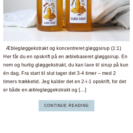
Æblegløggekstrakt og koncentreret gløggsirup (1:1)
Her får du en opskrift på en æblebaseret gløggsirup. En
nem og hurtig gløggekstrakt, du kan lave til sirup på kun
én dag. Fra start til slut tager det 3-4 timer – med 2
timers trækketid. Jeg kalder det en 2-i-1 opskrift, for det
er både en æblegløggekstrakt og […]
CONTINUE READING