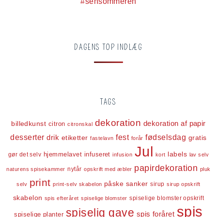
DAGENS TOP INDLÆG
TAGS
dekoration
dekoration af papir
billedkunst
citron
citronskal
desserter
fest
fødselsdag
drik
etiketter
gratis
fastelavn
forår
Jul
labels
infuseret
gør det selv
hjemmelavet
infusion
kort
lav selv
papirdekoration
nytår
naturens spisekammer
opskrift med æbler
pluk
print
påske
sanker
sirup
selv
print-selv skabelon
sirup opskrift
skabelon
spiselige blomster opskrift
spis efteråret
spiselige blomster
spis
spiselig gave
spis foråret
spiselige planter