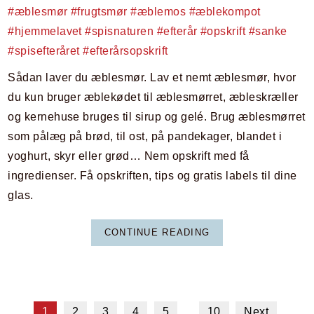
Sådan laver du æblesmør. Lav et nemt æblesmør, hvor
du kun bruger æblekødet til æblesmørret, æbleskræller
og kernehuse bruges til sirup og gelé. Brug æblesmørret
som pålæg på brød, til ost, på pandekager, blandet i
yoghurt, skyr eller grød… Nem opskrift med få
ingredienser. Få opskriften, tips og gratis labels til dine
glas.
CONTINUE READING
1
2
3
4
5
…
10
Next