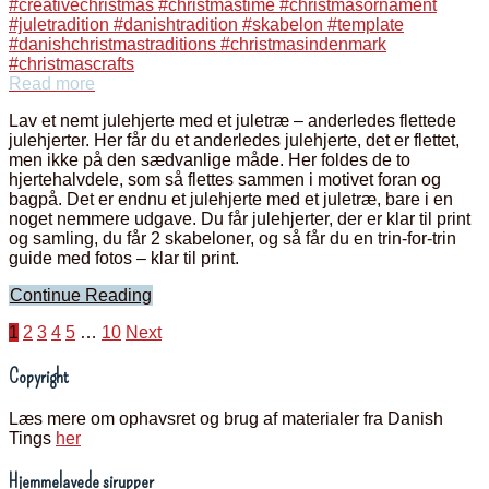
Read more
Lav et nemt julehjerte med et juletræ – anderledes flettede
julehjerter. Her får du et anderledes julehjerte, det er flettet,
men ikke på den sædvanlige måde. Her foldes de to
hjertehalvdele, som så flettes sammen i motivet foran og
bagpå. Det er endnu et julehjerte med et juletræ, bare i en
noget nemmere udgave. Du får julehjerter, der er klar til print
og samling, du får 2 skabeloner, og så får du en trin-for-trin
guide med fotos – klar til print.
Continue Reading
Indlægsinddeling
1
2
3
4
5
…
10
Next
Copyright
Læs mere om ophavsret og brug af materialer fra Danish
Tings
her
Hjemmelavede sirupper