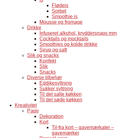
Flødeis
Sorbet
Smoothie is
Mousse og fromage
Drikke
Infuseret alkohol, kryddersnaps mm
Cocktails og mocktails
Smoothies og kolde drikke
Sirup og saft
Slik og snacks
Konfekt
Slik
Snacks
Diverse tilbehør
Eddikesyltning
Sukker syltning
Til det salte køkken
Til det søde køkken
Kreativitet
Papir
Dekoration
Kort
Til-fra kort – gavemærkater –
gavemærker