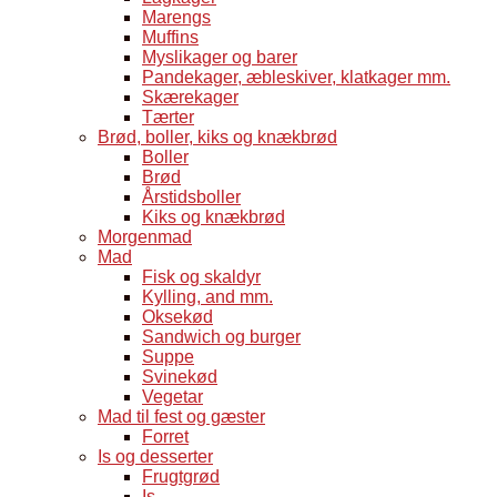
Marengs
Muffins
Myslikager og barer
Pandekager, æbleskiver, klatkager mm.
Skærekager
Tærter
Brød, boller, kiks og knækbrød
Boller
Brød
Årstidsboller
Kiks og knækbrød
Morgenmad
Mad
Fisk og skaldyr
Kylling, and mm.
Oksekød
Sandwich og burger
Suppe
Svinekød
Vegetar
Mad til fest og gæster
Forret
Is og desserter
Frugtgrød
Is