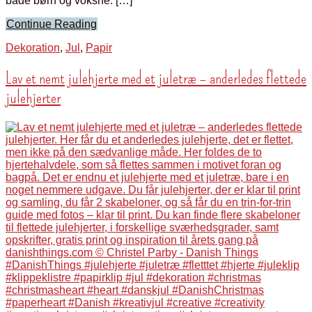
både børn og voksne. […]
Continue Reading
Dekoration
,
Jul
,
Papir
Lav et nemt julehjerte med et juletræ – anderledes flettede
julehjerter