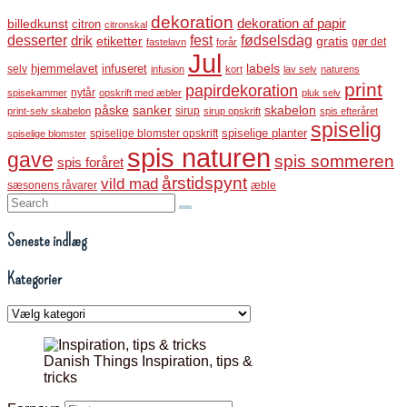
dekoration
dekoration af papir
billedkunst
citron
citronskal
desserter
fest
fødselsdag
drik
etiketter
gratis
gør det
fastelavn
forår
Jul
labels
infuseret
selv
hjemmelavet
infusion
kort
lav selv
naturens
print
papirdekoration
nytår
spisekammer
opskrift med æbler
pluk selv
påske
sanker
skabelon
sirup
print-selv skabelon
sirup opskrift
spis efteråret
spiselig
spiselige blomster opskrift
spiselige planter
spiselige blomster
spis naturen
gave
spis sommeren
spis foråret
årstidspynt
vild mad
sæsonens råvarer
æble
Search:
Seneste indlæg
Kategorier
Kategorier
Danish Things Inspiration, tips &
tricks