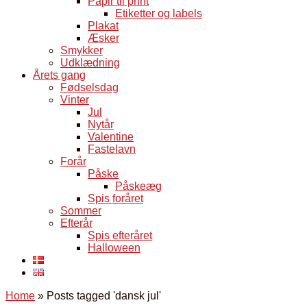
Papir til print
Etiketter og labels
Plakat
Æsker
Smykker
Udklædning
Årets gang
Fødselsdag
Vinter
Jul
Nytår
Valentine
Fastelavn
Forår
Påske
Påskeæg
Spis foråret
Sommer
Efterår
Spis efteråret
Halloween
Home
»
Posts tagged 'dansk jul'