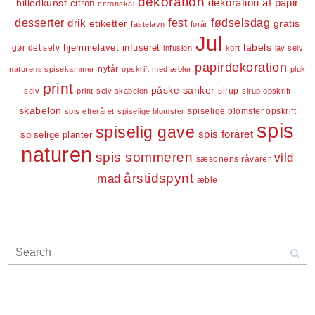
dekoration
dekoration af papir
billedkunst
citron
citronskal
desserter
fest
fødselsdag
drik
etiketter
gratis
fastelavn
forår
Jul
labels
infuseret
gør det selv
hjemmelavet
infusion
kort
lav selv
papirdekoration
nytår
naturens spisekammer
opskrift med æbler
pluk
print
påske
sanker
sirup
selv
print-selv skabelon
sirup opskrift
skabelon
spiselige blomster opskrift
spis efteråret
spiselige blomster
spis
spiselig gave
spis foråret
spiselige planter
naturen
spis sommeren
vild
sæsonens råvarer
årstidspynt
mad
æble