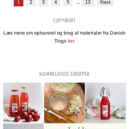
1
2
3
4
5
…
13
Next
COPYRIGHT
Læs mere om ophavsret og brug af materialer fra Danish
Tings
her
HJEMMELAVEDE SIRUPPER