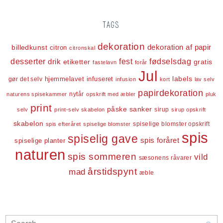
TAGS
dekoration
dekoration af papir
billedkunst
citron
citronskal
desserter
fest
fødselsdag
drik
etiketter
gratis
fastelavn
forår
Jul
labels
infuseret
gør det selv
hjemmelavet
infusion
kort
lav selv
papirdekoration
nytår
naturens spisekammer
opskrift med æbler
pluk
print
påske
sanker
sirup
selv
print-selv skabelon
sirup opskrift
skabelon
spiselige blomster opskrift
spis efteråret
spiselige blomster
spis
spiselig gave
spis foråret
spiselige planter
naturen
spis sommeren
vild
sæsonens råvarer
årstidspynt
mad
æble