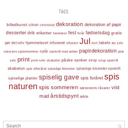
TAGS
dekoration
dekoration af papir
billedkunst
citron
citronskal
desserter
fest
fødselsdag
drik
etiketter
gratis
fastelavn
forår
Jul
labels
infuseret
gør det selv
hjemmelavet
infusion
kort
lav selv
papirdekoration
nytår
naturens spisekammer
opskrift med æbler
pluk
print
påske
sanker
sirup
selv
print-selv skabelon
sirup opskrift
skabelon
spiselige blomster opskrift
spis efteråret
spiselige blomster
spis
spiselig gave
spis foråret
spiselige planter
naturen
spis sommeren
vild
sæsonens råvarer
årstidspynt
mad
æble