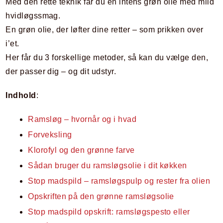
Med den rette teknik får du en intens grøn olie med mild
hvidløgssmag.
En grøn olie, der løfter dine retter – som prikken over
i’et.
Her får du 3 forskellige metoder, så kan du vælge den,
der passer dig – og dit udstyr.
Indhold
:
Ramsløg – hvornår og i hvad
Forveksling
Klorofyl og den grønne farve
Sådan bruger du ramsløgsolie i dit køkken
Stop madspild – ramsløgspulp og rester fra olien
Opskriften på den grønne ramsløgsolie
Stop madspild opskrift: ramsløgspesto eller