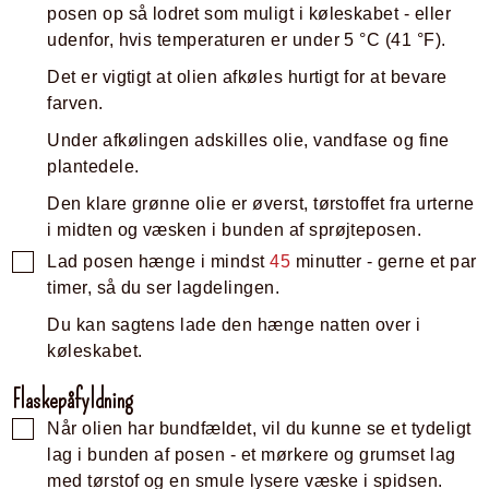
posen op så lodret som muligt i køleskabet - eller
udenfor, hvis temperaturen er under
5
°C
(
41
°F
)
.
Det er vigtigt at olien afkøles hurtigt for at bevare
farven.
Under afkølingen adskilles olie, vandfase og fine
plantedele.
Den klare grønne olie er øverst, tørstoffet fra urterne
i midten og væsken i bunden af sprøjteposen.
Lad posen hænge i mindst
45
minutter - gerne et par
timer, så du ser lagdelingen.
Du kan sagtens lade den hænge natten over i
køleskabet.
Flaskepåfyldning
Når olien har bundfældet, vil du kunne se et tydeligt
lag i bunden af posen - et mørkere og grumset lag
med tørstof og en smule lysere væske i spidsen.