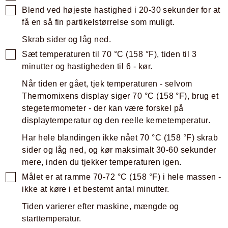
Blend ved højeste hastighed i 20-30 sekunder for at
få en så fin partikelstørrelse som muligt.
Skrab sider og låg ned.
Sæt temperaturen til
70
°C
(
158
°F
)
, tiden til 3
minutter og hastigheden til 6 - kør.
Når tiden er gået, tjek temperaturen - selvom
Thermomixens display siger
70
°C
(
158
°F
)
, brug et
stegetermometer - der kan være forskel på
displaytemperatur og den reelle kernetemperatur.
Har hele blandingen ikke nået
70
°C
(
158
°F
)
skrab
sider og låg ned, og kør maksimalt 30-60 sekunder
mere, inden du tjekker temperaturen igen.
Målet er at ramme
70-72
°C
(
158
°F
)
i hele massen -
ikke at køre i et bestemt antal minutter.
Tiden varierer efter maskine, mængde og
starttemperatur.