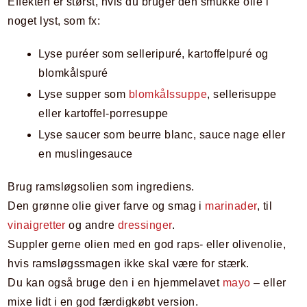
Effekten er størst, hvis du bruger den smukke olie i
noget lyst, som fx:
Lyse puréer som selleripuré, kartoffelpuré og
blomkålspuré
Lyse supper som
blomkålssuppe
, sellerisuppe
eller kartoffel-porresuppe
Lyse saucer som beurre blanc, sauce nage eller
en muslingesauce
Brug ramsløgsolien som ingrediens.
Den grønne olie giver farve og smag i
marinader
, til
vinaigretter
og andre
dressinger
.
Suppler gerne olien med en god raps- eller olivenolie,
hvis ramsløgssmagen ikke skal være for stærk.
Du kan også bruge den i en hjemmelavet
mayo
– eller
mixe lidt i en god færdigkøbt version.