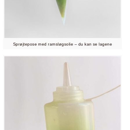
Sprøjtepose med ramsløgsolie – du kan se lagene