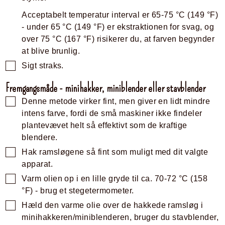
Acceptabelt temperatur interval er
65-75
°C
(
149
°F
)
- under
65
°C
(
149
°F
)
er ekstraktionen for svag, og
over
75
°C
(
167
°F
)
risikerer du, at farven begynder
at blive brunlig.
Sigt straks.
Fremgangsmåde - minihakker, miniblender eller stavblender
Denne metode virker fint, men giver en lidt mindre
intens farve, fordi de små maskiner ikke findeler
plantevævet helt så effektivt som de kraftige
blendere.
Hak ramsløgene så fint som muligt med dit valgte
apparat.
Varm olien op i en lille gryde til ca.
70-72
°C
(
158
°F
)
- brug et stegetermometer.
Hæld den varme olie over de hakkede ramsløg i
minihakkeren/miniblenderen, bruger du stavblender,