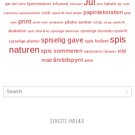
Jul
labels
infuseret
gør det selv
hjemmelavet
infusion
kort
lav selv
papirdekoration
nytår
naturens spisekammer
opskrift med æbler
pluk
print
påske
sanker
sirup
selv
print-selv skabelon
sirup opskrift
skabelon
spiselige blomster opskrift
spis efteråret
spiselige blomster
spis
spiselig gave
spis foråret
spiselige planter
naturen
spis sommeren
vild
sæsonens råvarer
årstidspynt
mad
æble
SENESTE INDLÆG