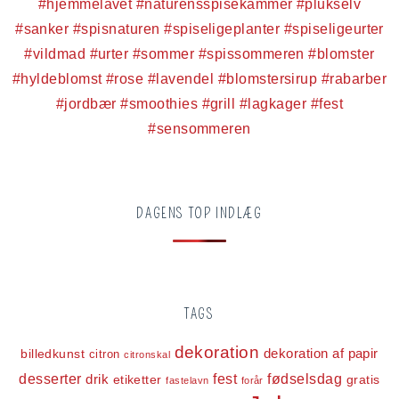
DAGENS TOP INDLÆG
TAGS
dekoration
dekoration af papir
billedkunst
citron
citronskal
desserter
fest
fødselsdag
drik
etiketter
gratis
fastelavn
forår