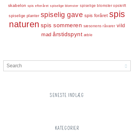
skabelon
spiselige blomster opskrift
spis efteråret
spiselige blomster
spis
spiselig gave
spis foråret
spiselige planter
naturen
spis sommeren
vild
sæsonens råvarer
årstidspynt
mad
æble
SENESTE INDLÆG
KATEGORIER