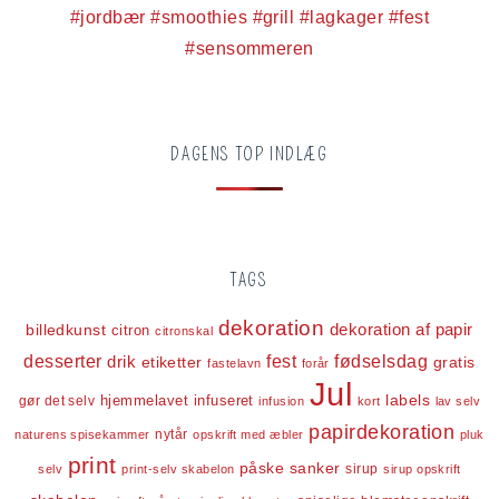
DAGENS TOP INDLÆG
TAGS
dekoration
dekoration af papir
billedkunst
citron
citronskal
desserter
fest
fødselsdag
drik
etiketter
gratis
fastelavn
forår
Jul
labels
infuseret
gør det selv
hjemmelavet
infusion
kort
lav selv
papirdekoration
nytår
naturens spisekammer
opskrift med æbler
pluk
print
påske
sanker
sirup
selv
print-selv skabelon
sirup opskrift