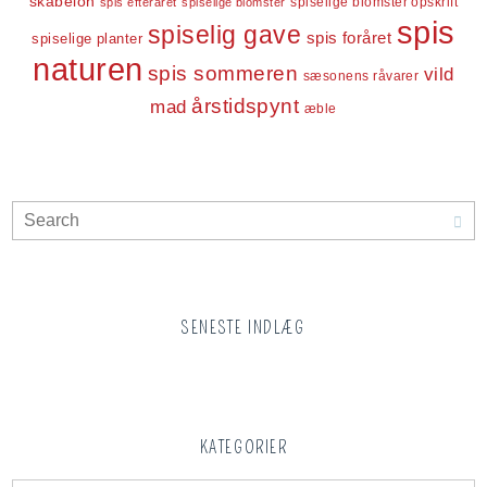
skabelon
spiselige blomster opskrift
spis efteråret
spiselige blomster
spis
spiselig gave
spis foråret
spiselige planter
naturen
spis sommeren
vild
sæsonens råvarer
årstidspynt
mad
æble
SENESTE INDLÆG
KATEGORIER