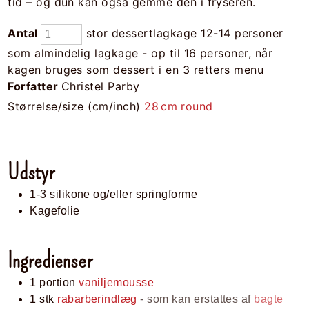
tid – og dun kan også gemme den i fryseren.
Antal
stor dessertlagkage 12-14 personer
som almindelig lagkage - op til 16 personer, når
kagen bruges som dessert i en 3 retters menu
Forfatter
Christel Parby
Størrelse/size (cm/inch)
28
cm
round
Udstyr
1-3 silikone og/eller springforme
Kagefolie
Ingredienser
1
portion
vaniljemousse
1
stk
rabarberindlæg
- som kan erstattes af
bagte