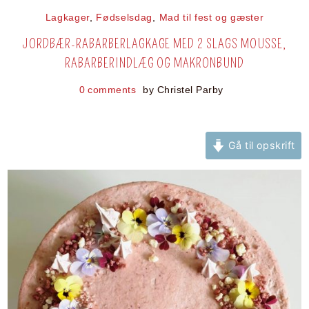
Lagkager
,
Fødselsdag
,
Mad til fest og gæster
JORDBÆR-RABARBERLAGKAGE MED 2 SLAGS MOUSSE,
RABARBERINDLÆG OG MAKRONBUND
0 comments
by
Christel Parby
Gå til opskrift