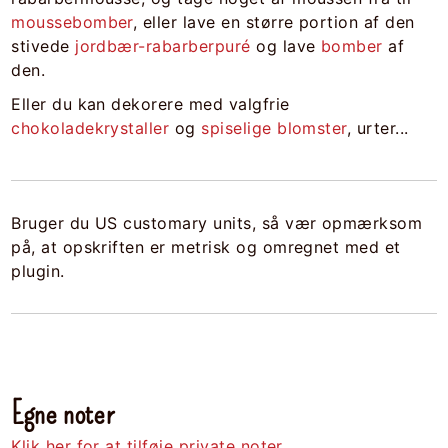
moussebomber
, eller lave en større portion af den
stivede
jordbær-rabarberpuré
og lave
bomber
af
den.
Eller du kan dekorere med valgfrie
chokoladekrystaller
og
spiselige blomster
, urter...
Bruger du US customary units, så vær opmærksom
på, at opskriften er metrisk og omregnet med et
plugin.
Egne noter
Klik her for at tilføje private noter