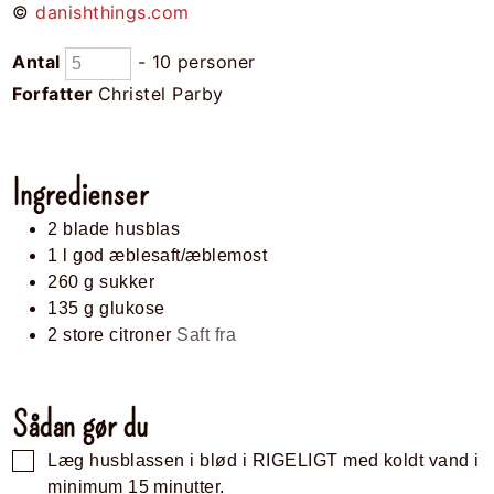
©
danishthings.com
Antal
- 10 personer
Forfatter
Christel Parby
Ingredienser
2
blade
husblas
1
l
god æblesaft/æblemost
260
g
sukker
135
g
glukose
2
store
citroner
Saft fra
Sådan gør du
Læg husblassen i blød i RIGELIGT med koldt vand i
minimum 15 minutter.