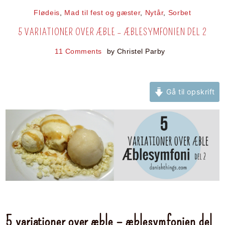
Flødeis
,
Mad til fest og gæster
,
Nytår
,
Sorbet
5 VARIATIONER OVER ÆBLE – ÆBLESYMFONIEN DEL 2
11 Comments
by
Christel Parby
Gå til opskrift
5 variationer over æble – æblesymfonien del