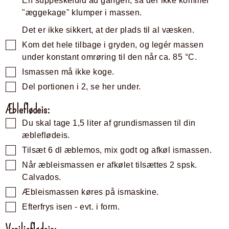
En suppeskefuld ad gangen, så der ikke kommer
"æggekage" klumper i massen.
Det er ikke sikkert, at der plads til al væsken.
Kom det hele tilbage i gryden, og legér massen
under konstant omrøring til den når ca. 85 °C.
Ismassen må ikke koge.
Del portionen i 2, se her under.
Æbleflødeis:
Du skal tage 1,5 liter af grundismassen til din
æbleflødeis.
Tilsæt 6 dl æblemos, mix godt og afkøl ismassen.
Når æbleismassen er afkølet tilsættes 2 spsk.
Calvados.
Æbleismassen køres på ismaskine.
Efterfrys isen - evt. i form.