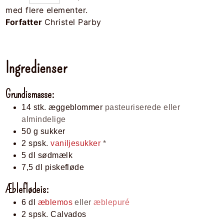
med flere elementer.
Forfatter
Christel Parby
Ingredienser
Grundismasse:
14
stk.
æggeblommer
pasteuriserede eller
almindelige
50
g
sukker
2
spsk.
vaniljesukker
*
5
dl
sødmælk
7,5
dl
piskefløde
Æbleflødeis:
6
dl
æblemos
eller
æblepuré
2
spsk.
Calvados