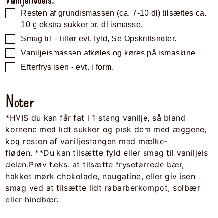
Vaniljeflødeis:
Resten af grundismassen (ca. 7-10 dl) tilsættes ca.
10 g ekstra sukker pr. dl ismasse.
Smag til – tilfør evt. fyld, Se Opskriftsnoter.
Vaniljeismassen afkøles og køres på ismaskine.
Efterfrys isen - evt. i form.
Noter
*HVIS du kan får fat i 1 stang vanilje, så bland
kornene med lidt sukker og pisk dem med æggene,
kog resten af vaniljestangen med mælke-
fløden.
**Du kan tilsætte fyld eller smag til vaniljeis
delen.
Prøv f.eks. at tilsætte frysetørrede bær,
hakket mørk chokolade, nougatine, eller giv isen
smag ved at tilsætte lidt rabarberkompot, solbær
eller hindbær.