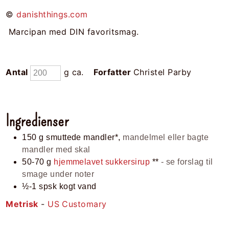
©
danishthings.com
Marcipan med DIN favoritsmag.
Antal
g ca.
Forfatter
Christel Parby
Ingredienser
150
g
smuttede mandler*,
mandelmel eller bagte
mandler med skal
50-70
g
hjemmelavet sukkersirup
**
- se forslag til
smage under noter
½-1
spsk
kogt vand
Metrisk
-
US Customary