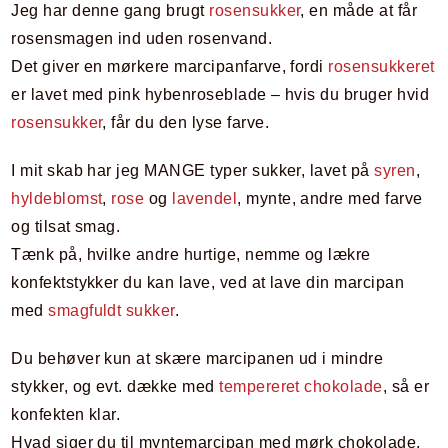
Jeg har denne gang brugt
rosensukker
, en måde at får
rosensmagen ind uden rosenvand.
Det giver en mørkere marcipanfarve, fordi
rosensukkeret
er lavet med pink hybenroseblade – hvis du bruger hvid
rosensukker
, får du den lyse farve.
I mit skab har jeg MANGE typer sukker, lavet på
syren
,
hyldeblomst
,
rose
og
lavendel
, mynte, andre med farve
og tilsat smag.
Tænk på, hvilke andre hurtige, nemme og lækre
konfektstykker du kan lave, ved at lave din marcipan
med
smagfuldt sukker
.
Du behøver kun at skære marcipanen ud i mindre
stykker, og evt. dække med
tempereret chokolade
, så er
konfekten klar.
Hvad siger du til myntemarcipan med mørk chokolade,