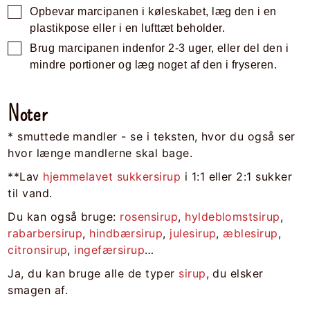
Opbevar marcipanen i køleskabet, læg den i en
plastikpose eller i en lufttæt beholder.
Brug marcipanen indenfor 2-3 uger, eller del den i
mindre portioner og læg noget af den i fryseren.
Noter
* smuttede mandler - se i teksten, hvor du også ser
hvor længe mandlerne skal bage.
**Lav
hjemmelavet sukkersirup
i 1:1 eller 2:1 sukker
til vand.
Du kan også bruge:
rosensirup
,
hyldeblomstsirup
,
rabarbersirup
,
hindbærsirup
,
julesirup
,
æblesirup
,
citronsirup
,
ingefærsirup
…
Ja, du kan bruge alle de typer
sirup
, du elsker
smagen af.