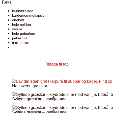
F.eks.:
laurbærblade
kardemommekapsler
enebær
hele nelliker
vanilje
hele peberkorn
peberrod
frisk timian
…
Tilbage til top
Halloween græskar
Syltede græskar – vaniljesøde
Syltede græskar – vaniljesøde