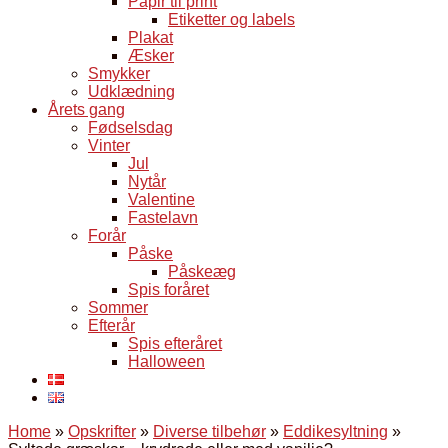
Papir til print
Etiketter og labels
Plakat
Æsker
Smykker
Udklædning
Årets gang
Fødselsdag
Vinter
Jul
Nytår
Valentine
Fastelavn
Forår
Påske
Påskeæg
Spis foråret
Sommer
Efterår
Spis efteråret
Halloween
Home
»
Opskrifter
»
Diverse tilbehør
»
Eddikesyltning
»