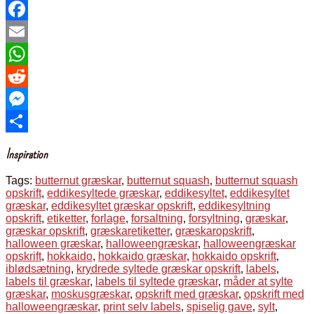
Pinterest
Facebook
Email
WhatsApp
Reddit
Messenger
Share
Inspiration
Tags:
butternut græskar
,
butternut squash
,
butternut squash
opskrift
,
eddikesyltede græskar
,
eddikesyltet
,
eddikesyltet
græskar
,
eddikesyltet græskar opskrift
,
eddikesyltning
opskrift
,
etiketter
,
forlage
,
forsaltning
,
forsyltning
,
græskar
,
græskar opskrift
,
græskaretiketter
,
græskaropskrift
,
halloween græskar
,
halloweengræskar
,
halloweengræskar
opskrift
,
hokkaido
,
hokkaido græskar
,
hokkaido opskrift
,
iblødsætning
,
krydrede syltede græskar opskrift
,
labels
,
labels til græskar
,
labels til syltede græskar
,
måder at sylte
græskar
,
moskusgræskar
,
opskrift med græskar
,
opskrift med
halloweengræskar
,
print selv labels
,
spiselig gave
,
sylt
,