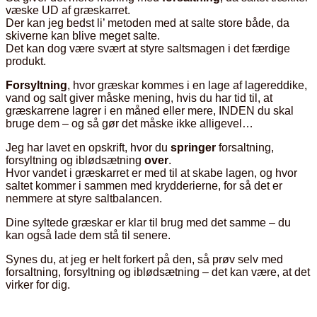
væske UD af græskarret.
Der kan jeg bedst li’ metoden med at salte store både, da
skiverne kan blive meget salte.
Det kan dog være svært at styre saltsmagen i det færdige
produkt.
Forsyltning
, hvor græskar kommes i en lage af lagereddike,
vand og salt giver måske mening, hvis du har tid til, at
græskarrene lagrer i en måned eller mere, INDEN du skal
bruge dem – og så gør det måske ikke alligevel…
Jeg har lavet en opskrift, hvor du
springer
forsaltning,
forsyltning og iblødsætning
over
.
Hvor vandet i græskarret er med til at skabe lagen, og hvor
saltet kommer i sammen med krydderierne, for så det er
nemmere at styre saltbalancen.
Dine syltede græskar er klar til brug med det samme – du
kan også lade dem stå til senere.
Synes du, at jeg er helt forkert på den, så prøv selv med
forsaltning, forsyltning og iblødsætning – det kan være, at det
virker for dig.