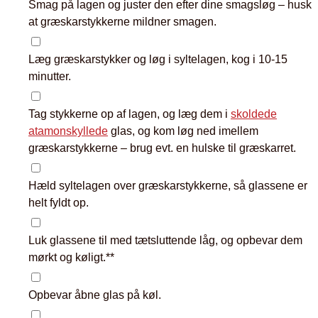
Smag på lagen og juster den efter dine smagsløg – husk
at græskarstykkerne mildner smagen.
▢
Læg græskarstykker og løg i syltelagen, kog i 10-15
minutter.
▢
Tag stykkerne op af lagen, og læg dem i
skoldede
atamonskyllede
glas, og kom løg ned imellem
græskarstykkerne – brug evt. en hulske til græskarret.
▢
Hæld syltelagen over græskarstykkerne, så glassene er
helt fyldt op.
▢
Luk glassene til med tætsluttende låg, og opbevar dem
mørkt og køligt.**
▢
Opbevar åbne glas på køl.
▢