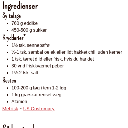
Ingredienser
Syltelage
760
g
eddike
450-500
g
sukker
Krydderier*
1½
tsk.
sennepsfrø
½-1
tsk.
sambal oelek
eller lidt hakket chili uden kerner
1
tsk.
tørret dild
eller frisk, hvis du har det
30
vrid
friskkværnet peber
1½-2
tsk.
salt
Resten
100-200
g
løg i tern
1-2 løg
1
kg
græskar renset vægt
Atamon
Metrisk
-
US Customary