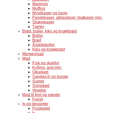
Marengs
Muffins
Myslikager og barer
Pandekager, æbleskiver, klatkager mm.
Skærekager
Tærter
Brød, boller, kiks og knækbrød
Boller
Brød
Årstidsboller
Kiks og knækbrød
Morgenmad
Mad
Fisk og skaldyr
Kylling, and mm.
Oksekød
Sandwich og burger
Suppe
Svinekød
Vegetar
Mad til fest og gæster
Forret
Is og desserter
Frugtgrød
Is