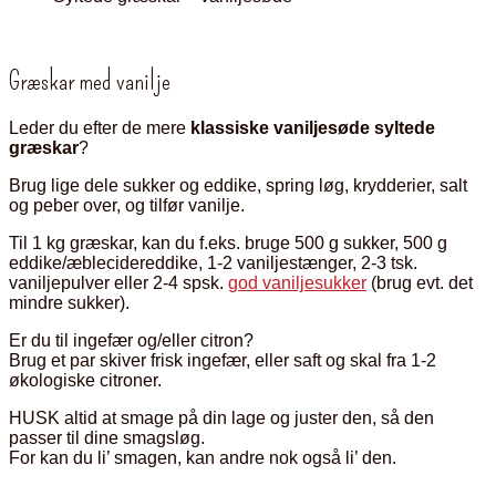
Græskar med vanilje
Leder du efter de mere
klassiske vaniljesøde syltede
græskar
?
Brug lige dele sukker og eddike, spring løg, krydderier, salt
og peber over, og tilfør vanilje.
Til 1 kg græskar, kan du f.eks. bruge 500 g sukker, 500 g
eddike/æblecidereddike, 1-2 vaniljestænger, 2-3 tsk.
vaniljepulver eller 2-4 spsk.
god vaniljesukker
(brug evt. det
mindre sukker).
Er du til ingefær og/eller citron?
Brug et par skiver frisk ingefær, eller saft og skal fra 1-2
økologiske citroner.
HUSK altid at smage på din lage og juster den, så den
passer til dine smagsløg.
For kan du li’ smagen, kan andre nok også li’ den.