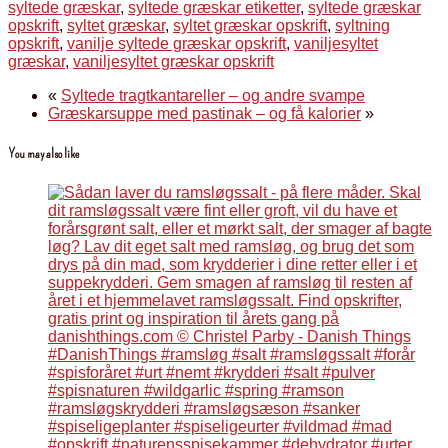
syltede græskar
,
syltede græskar etiketter
,
syltede græskar
opskrift
,
syltet græskar
,
syltet græskar opskrift
,
syltning
opskrift
,
vanilje syltede græskar opskrift
,
vaniljesyltet
græskar
,
vaniljesyltet græskar opskrift
«
Syltede tragtkantareller – og andre svampe
Græskarsuppe med pastinak – og få kalorier
»
You may also like