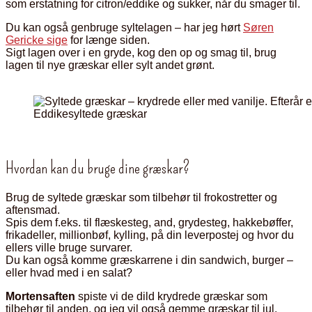
som erstatning for citron/eddike og sukker, når du smager til.
Du kan også genbruge syltelagen – har jeg hørt
Søren
Gericke sige
for længe siden.
Sigt lagen over i en gryde, kog den op og smag til, brug
lagen til nye græskar eller sylt andet grønt.
Eddikesyltede græskar
Hvordan kan du bruge dine græskar?
Brug de syltede græskar som tilbehør til frokostretter og
aftensmad.
Spis dem f.eks. til flæskesteg, and, grydesteg, hakkebøffer,
frikadeller, millionbøf, kylling, på din leverpostej og hvor du
ellers ville bruge survarer.
Du kan også komme græskarrene i din sandwich, burger –
eller hvad med i en salat?
Mortensaften
spiste vi de dild krydrede græskar som
tilbehør til anden, og jeg vil også gemme græskar til jul.