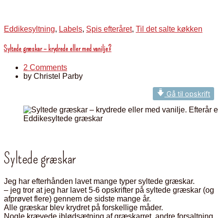
Eddikesyltning
,
Labels
,
Spis efteråret
,
Til det salte køkken
Syltede græskar – krydrede eller med vanilje?
2 Comments
by
Christel Parby
Gå til opskrift
Eddikesyltede græskar
Syltede græskar
Jeg har efterhånden lavet mange typer syltede græskar.
– jeg tror at jeg har lavet 5-6 opskrifter på syltede græskar (og
afprøvet flere) gennem de sidste mange år.
Alle græskar blev krydret på forskellige måder.
Nogle krævede iblødsætning af græskarret, andre forsaltning