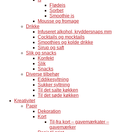
Flødeis
Sorbet
Smoothie is
Mousse og fromage
Drikke
Infuseret alkohol, kryddersnaps mm
Cocktails og mocktails
Smoothies og kolde drikke
Sirup og saft
Slik og snacks
Konfekt
Slik
Snacks
Diverse tilbehør
Eddikesyltning
Sukker syltning
Til det salte køkken
Til det søde køkken
Kreativitet
Papir
Dekoration
Kort
Til-fra kort – gavemærkater –
gavemærker