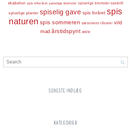
skabelon
spiselige blomster opskrift
spis efteråret
spiselige blomster
spis
spiselig gave
spis foråret
spiselige planter
naturen
spis sommeren
vild
sæsonens råvarer
årstidspynt
mad
æble
SENESTE INDLÆG
KATEGORIER