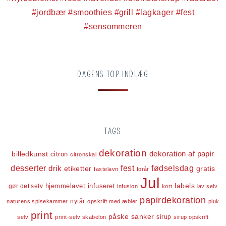
DAGENS TOP INDLÆG
TAGS
dekoration
dekoration af papir
billedkunst
citron
citronskal
desserter
fest
fødselsdag
drik
etiketter
gratis
fastelavn
forår
Jul
labels
infuseret
gør det selv
hjemmelavet
infusion
kort
lav selv
papirdekoration
nytår
naturens spisekammer
opskrift med æbler
pluk
print
påske
sanker
sirup
selv
print-selv skabelon
sirup opskrift