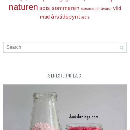
naturen
spis sommeren
vild
sæsonens råvarer
årstidspynt
mad
æble
SENESTE INDLÆG