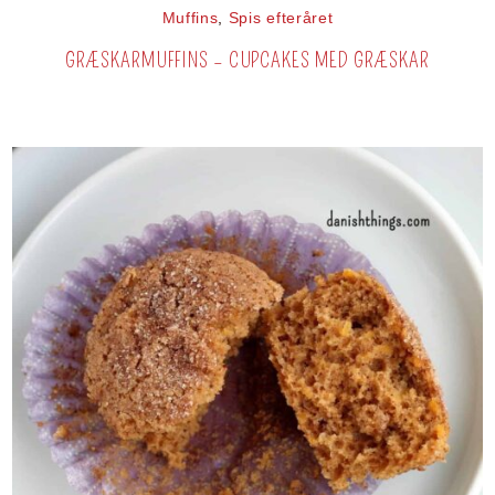
Muffins
,
Spis efteråret
GRÆSKARMUFFINS – CUPCAKES MED GRÆSKAR