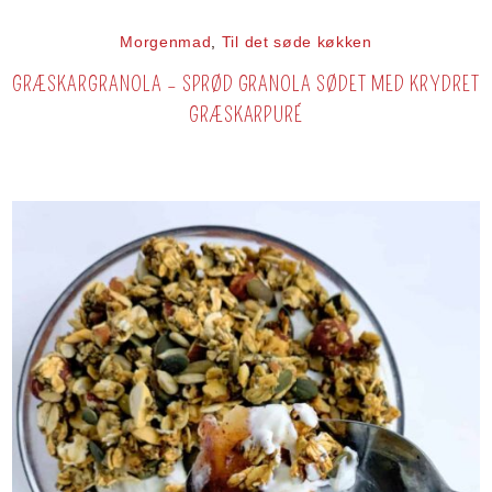
Morgenmad
,
Til det søde køkken
GRÆSKARGRANOLA – SPRØD GRANOLA SØDET MED KRYDRET
GRÆSKARPURÉ