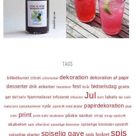
TAGS
dekoration
dekoration af papir
billedkunst
citron
citronskal
desserter
fest
fødselsdag
drik
etiketter
gratis
fastelavn
forår
Jul
labels
infuseret
gør det selv
hjemmelavet
infusion
kort
lav selv
papirdekoration
nytår
naturens spisekammer
opskrift med æbler
pluk
print
påske
sanker
sirup
selv
print-selv skabelon
sirup opskrift
skabelon
spiselige blomster opskrift
spis efteråret
spiselige blomster
spis
spiselig gave
spis foråret
spiselige planter