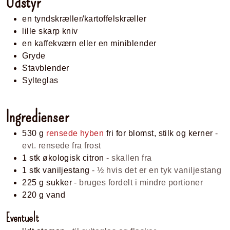
Udstyr
en tyndskræller/kartoffelskræller
lille skarp kniv
en kaffekværn eller en miniblender
Gryde
Stavblender
Sylteglas
Ingredienser
530
g
rensede hyben
fri for blomst, stilk og kerner
-
evt. rensede fra frost
1
stk
økologisk citron
- skallen fra
1
stk
vaniljestang
- ½ hvis det er en tyk vaniljestang
225
g
sukker
- bruges fordelt i mindre portioner
220
g
vand
Eventuelt