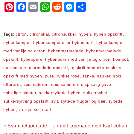
Pi
F
E
W
R
M
S
nt
a
m
h
e
e
h
er
c
ai
at
d
s
ar
e
e
l
s
di
s
e
Tags:
citron
,
citronskal
,
citronsukker
,
hyben
,
hyben opskrift
,
st
b
A
t
e
hybenkompot
,
hybenkompot eller hybenpuré
,
hybenkompot
med vanilje og citron
,
hybenmarmelade
,
hybenmarmelade
o
p
n
opskrift
,
hybenpure
,
hybenpuré med vanilje og citron
,
kompot
,
o
p
g
marmelade
,
marmelade opskrift
,
opskrift med citronsukker
,
k
er
opskrift med hyben
,
puré
,
rynket rose
,
sanke
,
sanker
,
spis
efteråret
,
spis naturen
,
spis sommeren
,
spiselig gave
,
spiselige planter
,
sukkersyltede hyben
,
sukkersyltet
,
sukkersyltning opskrift
,
sylt
,
syltede frugter og bær
,
syltede
hyben
,
vanilje
,
vild mad
«
Svampetapenade – cremet tapenade med Karl Johan