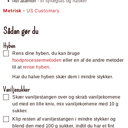
lidt atamon
- til sylteglas og flasker
Metrisk
-
US Customary
Sådan gør du
Hyben
Rens dine hyben, du kan bruge
foodprocessermetoden
eller en af de andre metoder
til at
rense hyben
.
Har du halve hyben skær dem i mindre stykker.
Vaniljesukker
Skær vaniljestangen over og skrab vaniljekornene
ud med en lille kniv, mix vaniljekornene med 10 g
sukker.
Klip resten af vaniljestangen i mindre stykker og
blend den med 100 g sukker, indtil du har et fint