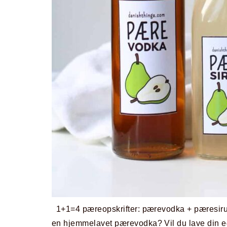
1+1=4 pæreopskrifter: pærevodka + pæresirup 
en hjemmelavet pærevodka? Vil du lave din e