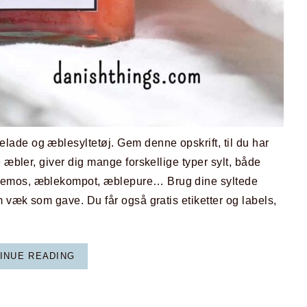
ade og æblesyltetøj. Gem denne opskrift, til du har
 æbler, giver dig mange forskellige typer sylt, både
lemos, æblekompot, æblepure… Brug dine syltede
m væk som gave. Du får også gratis etiketter og labels,
INUE READING