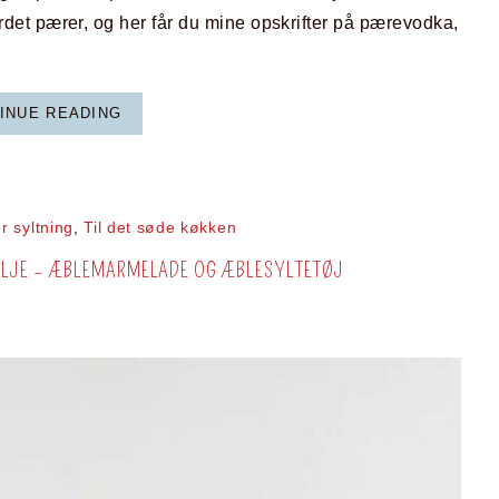
et pærer, og her får du mine opskrifter på pærevodka,
INUE READING
r syltning
,
Til det søde køkken
ILJE – ÆBLEMARMELADE OG ÆBLESYLTETØJ