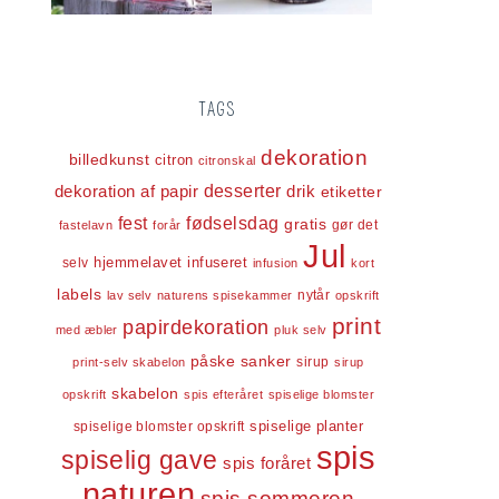
TAGS
dekoration
billedkunst
citron
citronskal
dekoration af papir
desserter
drik
etiketter
fest
fødselsdag
gratis
gør det
fastelavn
forår
Jul
infuseret
selv
hjemmelavet
infusion
kort
labels
nytår
lav selv
naturens spisekammer
opskrift
print
papirdekoration
med æbler
pluk selv
påske
sanker
sirup
print-selv skabelon
sirup
skabelon
opskrift
spis efteråret
spiselige blomster
spiselige blomster opskrift
spiselige planter
spis
spiselig gave
spis foråret
naturen
spis sommeren