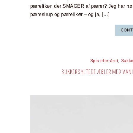
pærelikør, der SMAGER af pærer? Jeg har nørd
pæresirup og pærelikør – og ja, […]
CONT
Spis efteråret
,
Sukke
SUKKERSYLTEDE ÆBLER MED VAN