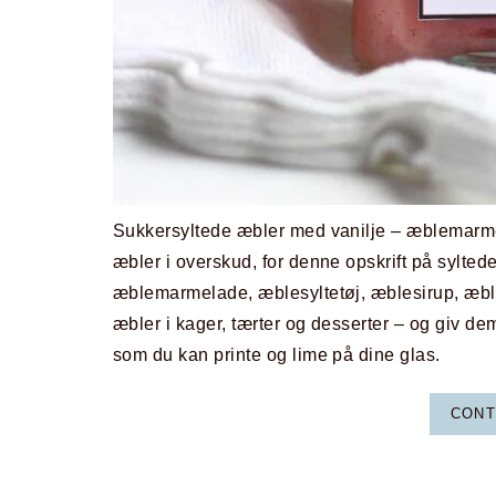
Sukkersyltede æbler med vanilje – æblemarmel
æbler i overskud, for denne opskrift på syltede
æblemarmelade, æblesyltetøj, æblesirup, æb
æbler i kager, tærter og desserter – og giv de
som du kan printe og lime på dine glas.
CONT