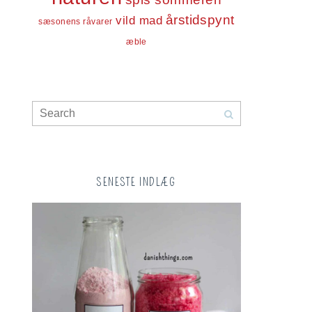
årstidspynt
vild mad
sæsonens råvarer
æble
SENESTE INDLÆG