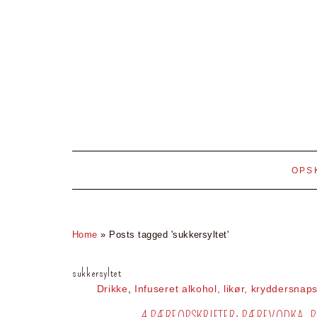
OPS
Home
»
Posts tagged 'sukkersyltet'
sukkersyltet
Drikke
,
Infuseret alkohol, likør, kryddersna
4 PÆREOPSKRIFTER: PÆREVODKA, 