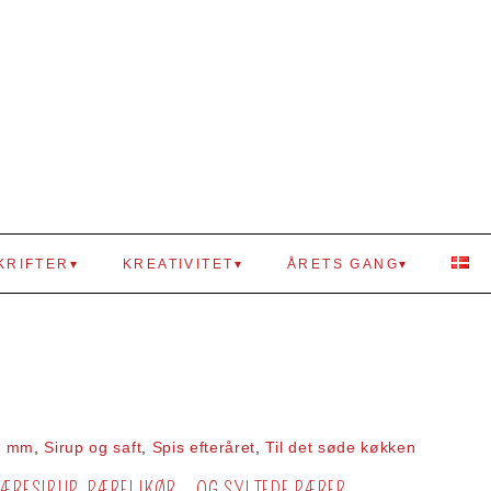
KRIFTER
KREATIVITET
ÅRETS GANG
ps mm
,
Sirup og saft
,
Spis efteråret
,
Til det søde køkken
PÆRESIRUP, PÆRELIKØR – OG SYLTEDE PÆRER