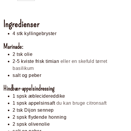
Ingredienser
4
stk
kyllingebryster
Marinade:
2
tsk
olie
2-5
kviste frisk timian
eller en skefuld tørret
basilikum
salt og peber
Hindbær-appelsindressing
1
spsk
æblecidereddike
1
spsk
appelsinsaft
du kan bruge citronsaft
2
tsk
Dijon sennep
2
spsk
flydende honning
2
spsk
olivenolie