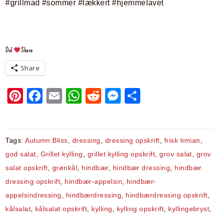
Del
Share
Share
Pi
F
E
W
R
M
S
nt
a
m
h
e
e
h
er
c
ai
at
d
s
ar
e
e
l
s
di
s
e
Tags:
Autumn Bliss
,
dressing
,
dressing opskrift
,
frisk timian
,
st
b
A
t
e
god salat
,
Grillet kylling
,
grillet kylling opskrift
,
grov salat
,
grov
salat opskrift
,
grønkål
,
hindbær
,
hindbær dressing
,
hindbær
o
p
n
dressing opskrift
,
hindbær-appelsin
,
hindbær-
o
p
g
appelsindressing
,
hindbærdressing
,
hindbærdressing opskrift
,
k
er
kålsalat
,
kålsalat opskrift
,
kylling
,
kylling opskrift
,
kyllingebryst
,