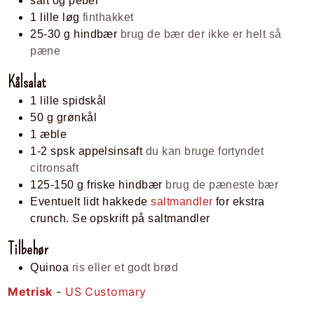
salt og peber
1
lille
løg
finthakket
25-30
g
hindbær
brug de bær der ikke er helt så
pæne
Kålsalat
1
lille
spidskål
50
g
grønkål
1
æble
1-2
spsk
appelsinsaft
du kan bruge fortyndet
citronsaft
125-150
g
friske hindbær
brug de pæneste bær
Eventuelt lidt hakkede
saltmandler
for ekstra
crunch. Se opskrift på saltmandler
Tilbehør
Quinoa
ris eller et godt brød
Metrisk
-
US Customary