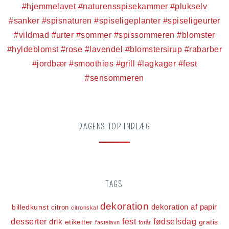
DAGENS TOP INDLÆG
TAGS
dekoration
dekoration af papir
billedkunst
citron
citronskal
desserter
fest
fødselsdag
drik
etiketter
gratis
fastelavn
forår