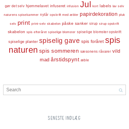
Jul
labels
infuseret
gør det selv
hjemmelavet
infusion
kort
lav selv
papirdekoration
nytår
naturens spisekammer
opskrift med æbler
pluk
print
påske
sanker
sirup
selv
print-selv skabelon
sirup opskrift
skabelon
spiselige blomster opskrift
spis efteråret
spiselige blomster
spis
spiselig gave
spis foråret
spiselige planter
naturen
spis sommeren
vild
sæsonens råvarer
årstidspynt
mad
æble
SENESTE INDLÆG