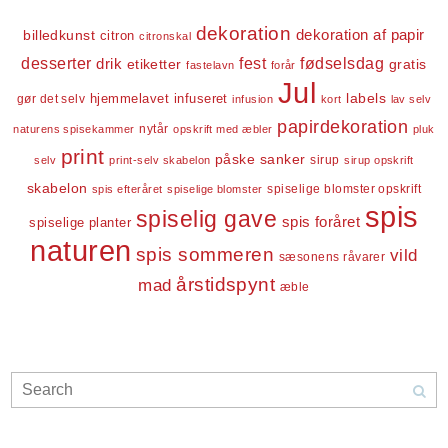
dekoration
dekoration af papir
billedkunst
citron
citronskal
desserter
fest
fødselsdag
drik
etiketter
gratis
fastelavn
forår
Jul
labels
infuseret
gør det selv
hjemmelavet
infusion
kort
lav selv
papirdekoration
nytår
naturens spisekammer
opskrift med æbler
pluk
print
påske
sanker
sirup
selv
print-selv skabelon
sirup opskrift
skabelon
spiselige blomster opskrift
spis efteråret
spiselige blomster
spis
spiselig gave
spis foråret
spiselige planter
naturen
spis sommeren
vild
sæsonens råvarer
årstidspynt
mad
æble