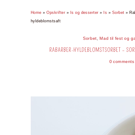
Home
»
Opskrifter
»
Is og desserter
»
Is
»
Sorbet
»
Ra
hyldeblomstsaft
Sorbet
,
Mad til fest og g
RABARBER-HYLDEBLOMSTSORBET – SORB
0 comments