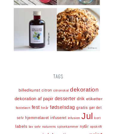
TAGS
dekoration
billedkunst
citron
citronskal
dekoration af papir
desserter
drik
etiketter
fest
fødselsdag
gratis
gør det
fastelavn
forår
Jul
infuseret
selv
hjemmelavet
infusion
kort
labels
nytår
lav selv
naturens spisekammer
opskrift