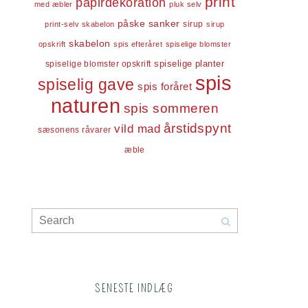
print
papirdekoration
med æbler
pluk selv
påske
sanker
sirup
print-selv skabelon
sirup
skabelon
opskrift
spis efteråret
spiselige blomster
spiselige blomster opskrift
spiselige planter
spis
spiselig gave
spis foråret
naturen
spis sommeren
årstidspynt
vild mad
sæsonens råvarer
æble
SENESTE INDLÆG