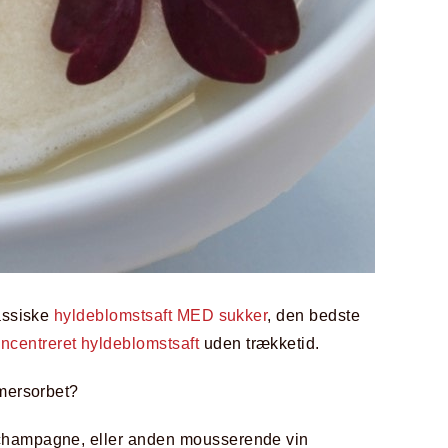
lassiske
hyldeblomstsaft MED sukker
, den bedste
ncentreret hyldeblomstsaft
uden trækketid.
mmersorbet?
 champagne, eller anden mousserende vin