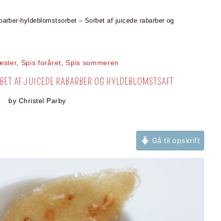
barber-hyldeblomstsorbet – Sorbet af juicede rabarber og
æster
,
Spis foråret
,
Spis sommeren
ET AF JUICEDE RABARBER OG HYLDEBLOMSTSAFT
by
Christel Parby
Gå til opskrift