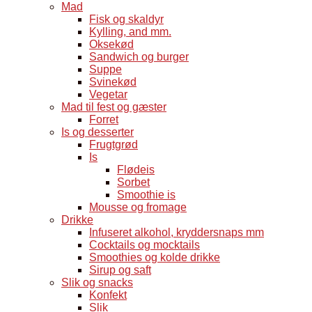
Mad
Fisk og skaldyr
Kylling, and mm.
Oksekød
Sandwich og burger
Suppe
Svinekød
Vegetar
Mad til fest og gæster
Forret
Is og desserter
Frugtgrød
Is
Flødeis
Sorbet
Smoothie is
Mousse og fromage
Drikke
Infuseret alkohol, kryddersnaps mm
Cocktails og mocktails
Smoothies og kolde drikke
Sirup og saft
Slik og snacks
Konfekt
Slik