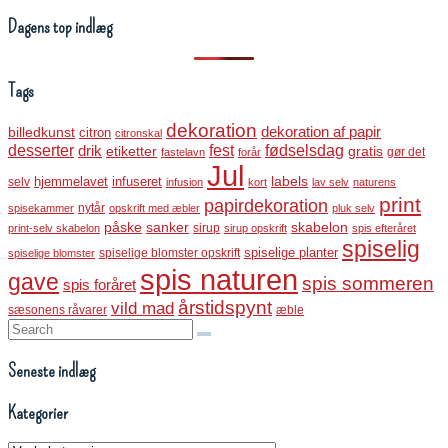
Dagens top indlæg
Tags
dekoration
dekoration af papir
billedkunst
citron
citronskal
desserter
fest
fødselsdag
drik
etiketter
gratis
gør det
fastelavn
forår
Jul
labels
infuseret
selv
hjemmelavet
infusion
kort
lav selv
naturens
print
papirdekoration
nytår
spisekammer
opskrift med æbler
pluk selv
påske
sanker
skabelon
sirup
print-selv skabelon
sirup opskrift
spis efteråret
spiselig
spiselige blomster opskrift
spiselige planter
spiselige blomster
spis naturen
gave
spis sommeren
spis foråret
årstidspynt
vild mad
sæsonens råvarer
æble
Search:
Seneste indlæg
Kategorier