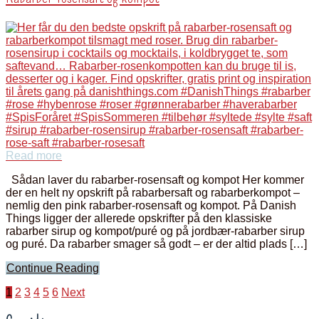
Read more
Sådan laver du rabarber-rosensaft og kompot Her kommer
der en helt ny opskrift på rabarbersaft og rabarberkompot –
nemlig den pink rabarber-rosensaft og kompot. På Danish
Things ligger der allerede opskrifter på den klassiske
rabarber sirup og kompot/puré og på jordbær-rabarber sirup
og puré. Da rabarber smager så godt – er der altid plads […]
Continue Reading
Indlægsinddeling
1
2
3
4
5
6
Next