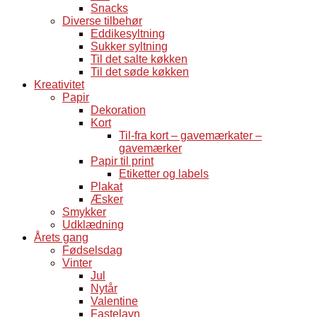
Snacks
Diverse tilbehør
Eddikesyltning
Sukker syltning
Til det salte køkken
Til det søde køkken
Kreativitet
Papir
Dekoration
Kort
Til-fra kort – gavemærkater –
gavemærker
Papir til print
Etiketter og labels
Plakat
Æsker
Smykker
Udklædning
Årets gang
Fødselsdag
Vinter
Jul
Nytår
Valentine
Fastelavn