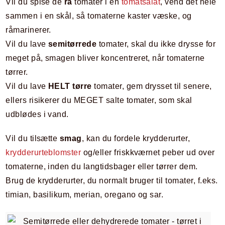
Vil du spise de
rå
tomater i en
tomatsalat
, vend det hele
sammen i en skål, så tomaterne kaster væske, og
råmarinerer.
Vil du lave
semitørrede
tomater, skal du ikke drysse for
meget på, smagen bliver koncentreret, når tomaterne
tørrer.
Vil du lave
HELT tørre
tomater, gem drysset til senere,
ellers risikerer du MEGET salte tomater, som skal
udblødes i vand.
Vil du tilsætte
smag
, kan du fordele krydderurter,
krydderurteblomster
og/eller friskkværnet peber ud over
tomaterne, inden du langtidsbager eller tørrer dem.
Brug de krydderurter, du normalt bruger til tomater, f.eks.
timian, basilikum, merian, oregano og sar.