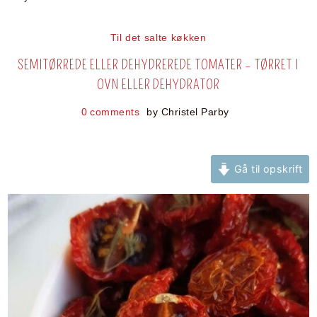
Til det salte køkken
SEMITØRREDE ELLER DEHYDREREDE TOMATER – TØRRET I
OVN ELLER DEHYDRATOR
0 comments
by
Christel Parby
Gå til opskrift