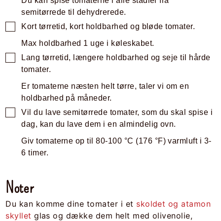
Du kan spise tomaterne i alle stadier fra
semitørrede til dehydrerede.
Kort tørretid, kort holdbarhed og bløde tomater.
Max holdbarhed 1 uge i køleskabet.
Lang tørretid, længere holdbarhed og seje til hårde
tomater.
Er tomaterne næsten helt tørre, taler vi om en
holdbarhed på måneder.
Vil du lave semitørrede tomater, som du skal spise i
dag, kan du lave dem i en almindelig ovn.
Giv tomaterne op til
80-100
°C
(
176
°F
)
varmluft i 3-
6 timer.
Noter
Du kan komme dine tomater i et
skoldet og atamon
skyllet
glas og dække dem helt med olivenolie,