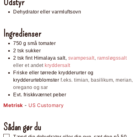
Udstyr
Dehydrator eller varmluftsovn
Ingredienser
750
g
små tomater
2
tsk
sukker
2
tsk
fint Himalaya salt,
svampesalt
,
ramsløgssalt
eller et andet
kryddersalt
Friske eller tørrede krydderurter og
krydderurteblomster
f.eks. timian, basilikum, merian,
oregano og sar
Evt. friskkværnet peber
Metrisk
-
US Customary
Sådan gør du
Tænd din dehydrator eller din ovn, sæt den på
50