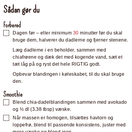
Sådan gør du
Forbered
Dagen før – eller minimum
30
minutter før du skal
bruge dem, halverer du dadlerne og fjerner stenene.
Læg dadlerne i en beholder, sammen med
chiafrøene og dæk det med kogende vand, sæt et
tæt låg på og ryst det hele RIGTIG godt.
Opbevar blandingen i køleskabet, til du skal bruge
den.
Smoothie
Blend chia-dadelblandingen sammen med avokado
og ½ dl (3.38 tbsp) væske.
Når massen er homogen, tilsættes havtorn og
loppefrø, blend til passende konsistens, juster med
mere væske og blend igen.