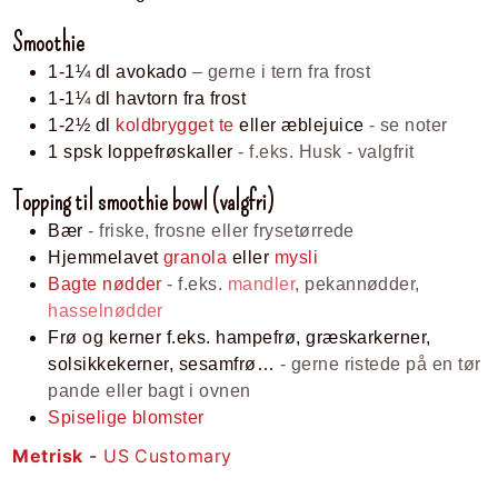
Smoothie
1-1¼
dl
avokado
– gerne i tern fra frost
1-1¼
dl
havtorn fra frost
1-2½
dl
koldbrygget te
eller æblejuice
- se noter
1
spsk
loppefrøskaller
- f.eks. Husk - valgfrit
Topping til smoothie bowl (valgfri)
Bær
- friske, frosne eller frysetørrede
Hjemmelavet
granola
eller
mysli
Bagte nødder
-
f.eks.
mandler
, pekannødder,
hasselnødder
Frø og kerner f.eks. hampefrø, græskarkerner,
solsikkekerner, sesamfrø…
- gerne ristede på en tør
pande eller bagt i ovnen
Spiselige blomster
Metrisk
-
US Customary