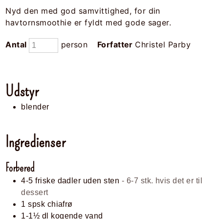
Nyd den med god samvittighed, for din
havtornsmoothie er fyldt med gode sager.
Antal
person
Forfatter
Christel Parby
Udstyr
blender
Ingredienser
Forbered
4-5
friske dadler uden sten
- 6-7 stk. hvis det er til
dessert
1
spsk
chiafrø
1-1½
dl
kogende vand