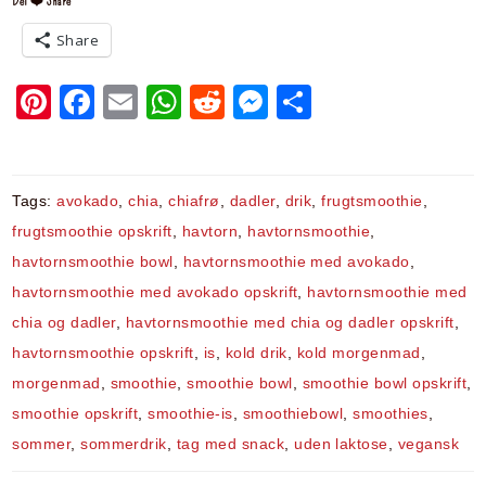
Del ❤️ Share
Share
Pi
F
E
W
R
M
S
nt
a
m
h
e
e
h
er
c
ai
at
d
s
ar
e
e
l
s
di
s
e
Tags:
avokado
,
chia
,
chiafrø
,
dadler
,
drik
,
frugtsmoothie
,
st
b
A
t
e
frugtsmoothie opskrift
,
havtorn
,
havtornsmoothie
,
havtornsmoothie bowl
,
havtornsmoothie med avokado
,
o
p
n
havtornsmoothie med avokado opskrift
,
havtornsmoothie med
o
p
g
chia og dadler
,
havtornsmoothie med chia og dadler opskrift
,
k
er
havtornsmoothie opskrift
,
is
,
kold drik
,
kold morgenmad
,
morgenmad
,
smoothie
,
smoothie bowl
,
smoothie bowl opskrift
,
smoothie opskrift
,
smoothie-is
,
smoothiebowl
,
smoothies
,
sommer
,
sommerdrik
,
tag med snack
,
uden laktose
,
vegansk