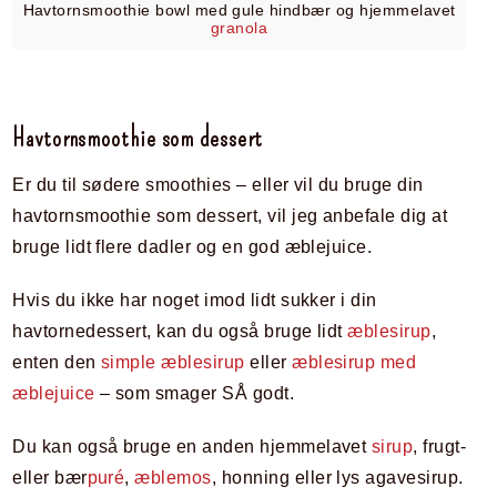
Havtornsmoothie bowl med gule hindbær og hjemmelavet
granola
Havtornsmoothie som dessert
Er du til sødere smoothies – eller vil du bruge din
havtornsmoothie som dessert, vil jeg anbefale dig at
bruge lidt flere dadler og en god æblejuice.
Hvis du ikke har noget imod lidt sukker i din
havtornedessert, kan du også bruge lidt
æblesirup
,
enten den
simple æblesirup
eller
æblesirup med
æblejuice
– som smager SÅ godt.
Du kan også bruge en anden hjemmelavet
sirup
, frugt-
eller bær
puré
,
æblemos
, honning eller lys agavesirup.