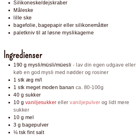
Silikoneske/dejskraber
Måleske
lille ske
bagefolie, bagepapir eller silikonemåtter
paletkniv til at løsne myslikagerne
Ingredienser
190
g
mysli/müsli/müesli
- lav din egen udgave eller
køb en god mysli med nødder og rosiner
1
stk
æg m/l
1
stk
meget moden banan
ca. 80-100g
40
g
sukker
10
g
vaniljesukker
eller
vaniljepulver
og lidt mere
sukker
10
g
mel
3
g
bagepulver
⅛
tsk
fint salt