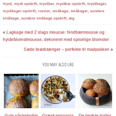
mysli
,
mysli opskrift
,
myslibar
,
myslibar opskrift
,
myslikager
,
myslikager opskrift
,
rosiner
,
småkage
,
småkager
,
sundere
småkage
,
sundere småkage opskrift
,
æg
«
Lagkage med 2 slags mousse: hindbærmousse og
hyldeblomstmousse, dekoreret med spiselige blomster
Søde brødstænger – perfekte til madpakken
»
YOU MAY ALSO LIKE
Gule påskeboller
Græskargranola
De bedste boller