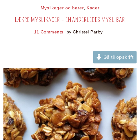
Myslikager og barer
,
Kager
LÆKRE MYSLIKAGER – EN ANDERLEDES MYSLIBAR
11 Comments
by
Christel Parby
Gå til opskrift