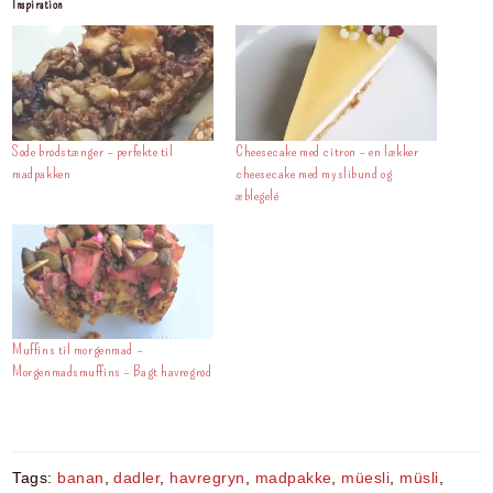
Inspiration
e
e
l
s
di
s
e
st
b
A
t
e
o
p
n
o
p
g
Søde brødstænger – perfekte til
Cheesecake med citron – en lækker
k
er
madpakken
cheesecake med myslibund og
æblegelé
Muffins til morgenmad –
Morgenmadsmuffins – Bagt havregrød
Tags:
banan
,
dadler
,
havregryn
,
madpakke
,
müesli
,
müsli
,