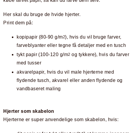
købe farvet papir, så kan du farve dem selv.
Her skal du bruge de hvide hjerter.
Print dem på:
kopipapir (80-90 g/m
), hvis du vil bruge farver,
2
farveblyanter eller tegne få detaljer med en tusch
tykt papir (100-120 g/m
og tykkere), hvis du farver
2
med tusser
akvarelpapir, hvis du vil male hjerterne med
flydende tusch, akvarel eller anden flydende og
vandbaseret maling
Hjerter som skabelon
Hjerterne er super anvendelige som skabelon, hvis: