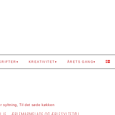
KRIFTER
KREATIVITET
ÅRETS GANG
r syltning
,
Til det søde køkken
ILJE – ÆBLEMARMELADE OG ÆBLESYLTETØJ