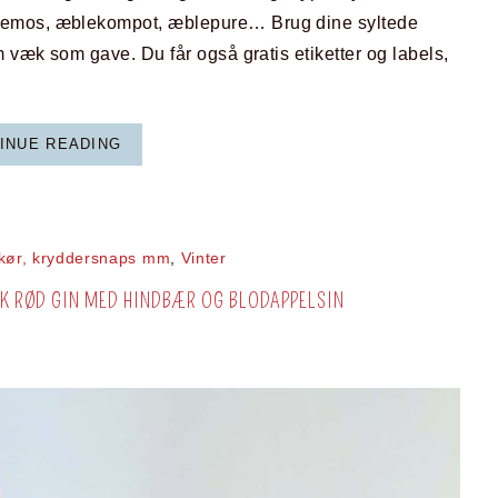
lemos, æblekompot, æblepure… Brug dine syltede
m væk som gave. Du får også gratis etiketter og labels,
INUE READING
likør, kryddersnaps mm
,
Vinter
UK RØD GIN MED HINDBÆR OG BLODAPPELSIN