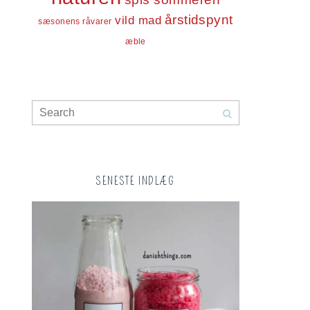
årstidspynt
vild mad
sæsonens råvarer
æble
SENESTE INDLÆG