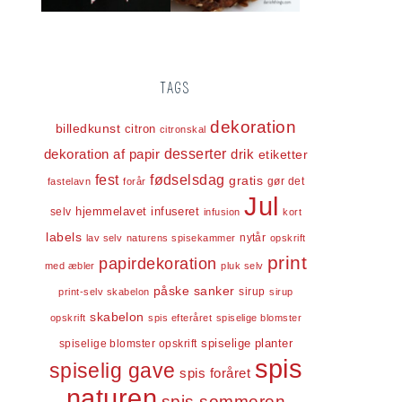
TAGS
dekoration
billedkunst
citron
citronskal
dekoration af papir
desserter
drik
etiketter
fest
fødselsdag
gratis
gør det
fastelavn
forår
Jul
infuseret
selv
hjemmelavet
infusion
kort
labels
nytår
lav selv
naturens spisekammer
opskrift
print
papirdekoration
med æbler
pluk selv
påske
sanker
sirup
print-selv skabelon
sirup
skabelon
opskrift
spis efteråret
spiselige blomster
spiselige blomster opskrift
spiselige planter
spis
spiselig gave
spis foråret
naturen
spis sommeren