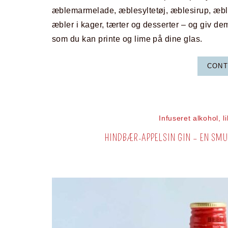
æblemarmelade, æblesyltetøj, æblesirup, æb
æbler i kager, tærter og desserter – og giv de
som du kan printe og lime på dine glas.
CONT
Infuseret alkohol, 
HINDBÆR-APPELSIN GIN – EN SM