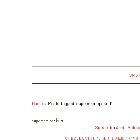
OPS
Home
»
Posts tagged 'supernem opskrift'
supernem opskrift
Spis efteråret
,
Sukke
SUKKERSYLTEDE ÆBLER MED VAN