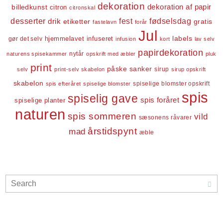
dekoration
dekoration af papir
billedkunst
citron
citronskal
desserter
fest
fødselsdag
drik
etiketter
gratis
fastelavn
forår
Jul
labels
infuseret
gør det selv
hjemmelavet
infusion
kort
lav selv
papirdekoration
nytår
naturens spisekammer
opskrift med æbler
pluk
print
påske
sanker
sirup
selv
print-selv skabelon
sirup opskrift
skabelon
spiselige blomster opskrift
spis efteråret
spiselige blomster
spis
spiselig gave
spis foråret
spiselige planter
naturen
spis sommeren
vild
sæsonens råvarer
årstidspynt
mad
æble