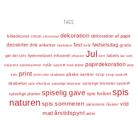
TAGS
dekoration
dekoration af papir
billedkunst
citron
citronskal
desserter
fest
fødselsdag
drik
etiketter
gratis
fastelavn
forår
Jul
labels
infuseret
gør det selv
hjemmelavet
infusion
kort
lav selv
papirdekoration
nytår
naturens spisekammer
opskrift med æbler
pluk
print
påske
sanker
sirup
selv
print-selv skabelon
sirup opskrift
skabelon
spiselige blomster opskrift
spis efteråret
spiselige blomster
spis
spiselig gave
spis foråret
spiselige planter
naturen
spis sommeren
vild
sæsonens råvarer
årstidspynt
mad
æble