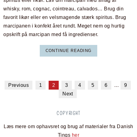
spiritus eller likør. Lav din marcipan med smag af
whisky, rom, cognac, cointreau, calvados… Brug din
favorit likør eller en velsmagende stærk spiritus. Brug
marcipanen i konfekt året rundt. Meget nem og hurtig
opskrift på marcipan med få ingredienser.
CONTINUE READING
Previous
1
2
3
4
5
6
…
9
Next
COPYRIGHT
Læs mere om ophavsret og brug af materialer fra Danish
Tings
her