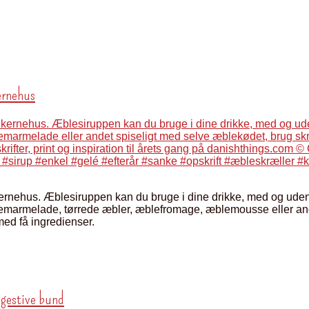
ernehus
rnehus. Æblesiruppen kan du bruge i dine drikke, med og uden 
marmelade, tørrede æbler, æblefromage, æblemousse eller ande
med få ingredienser.
igestive bund