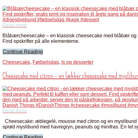
Read more
Blåbærcheesecake – en klassisk cheesecake med blåbær og dig
Find opskrifter på alle elementerne.
Continue Reading
Cheesecake
,
Fødselsdag
,
Is og desserter
Cheesecake med citron – en lækker cheesecake med myslibun
Read more
Cheesecake: æblegelé, mousse med citron og en myslibund me
sprød myslibund med havregryn, peanuts og minifras. En let sy
Continue Reading