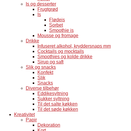
Is og desserter
Frugtgrød
Is
Flødeis
Sorbet
Smoothie is
Mousse og fromage
Drikke
Infuseret alkohol, kryddersnaps mm
Cocktails og mocktails
Smoothies og kolde drikke
Sirup og saft
Slik og snacks
Konfekt
Slik
Snacks
Diverse tilbehør
Eddikesyltning
Sukker syltning
Til det salte køkken
Til det søde køkken
Kreativitet
Papir
Dekoration
Kort