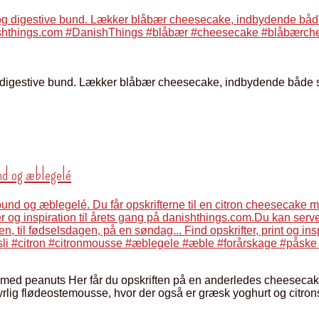
estive bund. Lækker blåbær cheesecake, indbydende både som st
d og æblegelé
d peanuts Her får du opskriften på en anderledes cheesecake
rlig flødeostemousse, hvor der også er græsk yoghurt og citrons