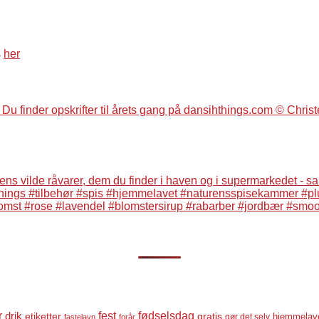
s
her
r
fest
fødselsdag
drik
etiketter
gratis
gør det selv
hjemmelav
fastelavn
forår