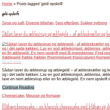
Home
»
Posts tagged 'gelé opskrift'
gelé opskrift
Sirup og saft
,
Diverse tilbehør
,
Spis efteråret
,
Sukker syltning
Sådan laver du æblesirup og æblegelé – af æbleskræller og k
Read more
Sådan laver du æblesirup og æblegelé – af æbleskræller og ke
og i det søde køkken. Lav en god æblekompot, æblemos, æble
lave en nem æblesirup eller en fin æblegelé. En nem opskrift 
Continue Reading
Cheesecake
,
Mousse og fromage
Blåbærcheesecake – en klassisk cheesecake med blåbær og d