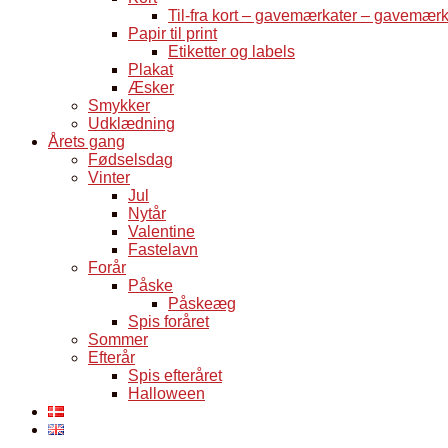
Til-fra kort – gavemærkater – gavemær
Papir til print
Etiketter og labels
Plakat
Æsker
Smykker
Udklædning
Årets gang
Fødselsdag
Vinter
Jul
Nytår
Valentine
Fastelavn
Forår
Påske
Påskeæg
Spis foråret
Sommer
Efterår
Spis efteråret
Halloween