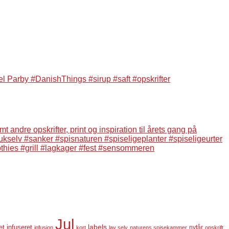
Jul
labels
infuseret
et
nytår
infusion
kort
lav selv
naturens spisekammer
opskrift