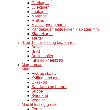
Gærkager
Julekager
Lagkager
Marengs
Muffins
Myslikager og barer
Pandekager, æbleskiver, klatkager mm.
Skærekager
Tærter
Brød, boller, kiks og knækbrød
Boller
Brød
Årstidsboller
Kiks og knækbrød
Morgenmad
Mad
Fisk og skaldyr
Kylling, and mm.
Oksekød
Sandwich og burger
Suppe
Svinekød
Vegetar
Mad til fest og gæster
Forret