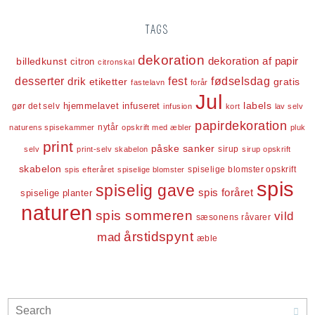
TAGS
dekoration
dekoration af papir
billedkunst
citron
citronskal
desserter
fest
fødselsdag
drik
etiketter
gratis
fastelavn
forår
Jul
labels
infuseret
gør det selv
hjemmelavet
infusion
kort
lav selv
papirdekoration
nytår
naturens spisekammer
opskrift med æbler
pluk
print
påske
sanker
sirup
selv
print-selv skabelon
sirup opskrift
skabelon
spiselige blomster opskrift
spis efteråret
spiselige blomster
spis
spiselig gave
spis foråret
spiselige planter
naturen
spis sommeren
vild
sæsonens råvarer
årstidspynt
mad
æble