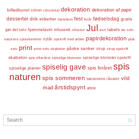
dekoration
dekoration af papir
billedkunst
citron
citronskal
desserter
fest
fødselsdag
drik
etiketter
gratis
fastelavn
forår
Jul
labels
infuseret
gør det selv
hjemmelavet
infusion
kort
lav selv
papirdekoration
nytår
naturens spisekammer
opskrift med æbler
pluk
print
påske
sanker
sirup
selv
print-selv skabelon
sirup opskrift
skabelon
spiselige blomster opskrift
spis efteråret
spiselige blomster
spis
spiselig gave
spis foråret
spiselige planter
naturen
spis sommeren
vild
sæsonens råvarer
årstidspynt
mad
æble