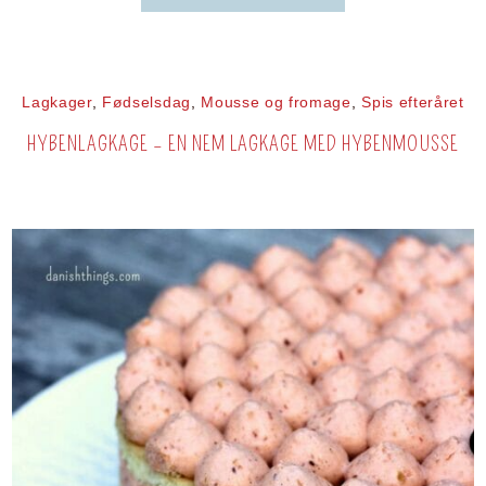
Lagkager
,
Fødselsdag
,
Mousse og fromage
,
Spis efteråret
HYBENLAGKAGE – EN NEM LAGKAGE MED HYBENMOUSSE