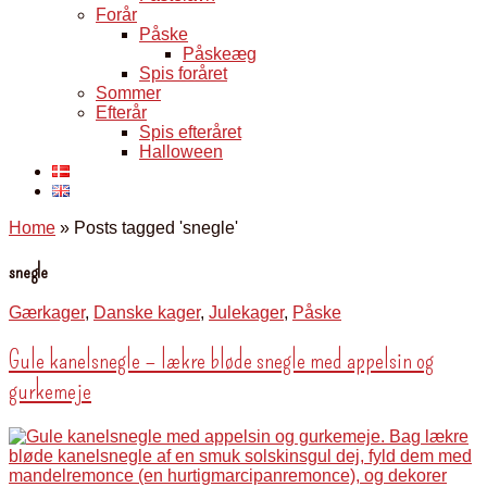
Forår
Påske
Påskeæg
Spis foråret
Sommer
Efterår
Spis efteråret
Halloween
Home
»
Posts tagged 'snegle'
snegle
Gærkager
,
Danske kager
,
Julekager
,
Påske
Gule kanelsnegle – lækre bløde snegle med appelsin og
gurkemeje