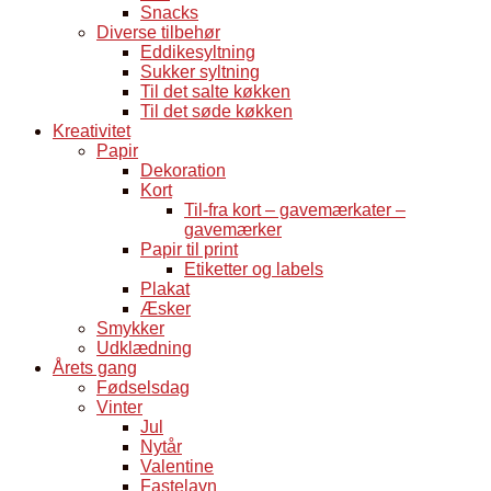
Snacks
Diverse tilbehør
Eddikesyltning
Sukker syltning
Til det salte køkken
Til det søde køkken
Kreativitet
Papir
Dekoration
Kort
Til-fra kort – gavemærkater –
gavemærker
Papir til print
Etiketter og labels
Plakat
Æsker
Smykker
Udklædning
Årets gang
Fødselsdag
Vinter
Jul
Nytår
Valentine
Fastelavn