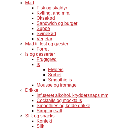
Mad
Fisk og skaldyr
Kylling, and mm.
Oksekød
Sandwich og burger
Suppe
Svinekød
Vegetar
Mad til fest og gæster
Forret
Is og desserter
Frugtgrød
Is
Flødeis
Sorbet
Smoothie is
Mousse og fromage
Drikke
Infuseret alkohol, kryddersnaps mm
Cocktails og mocktails
Smoothies og kolde drikke
Sirup og saft
Slik og snacks
Konfekt
Slik