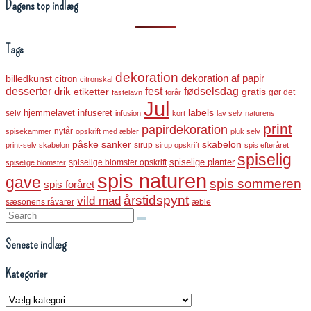
Dagens top indlæg
Tags
dekoration
dekoration af papir
billedkunst
citron
citronskal
desserter
fest
fødselsdag
drik
etiketter
gratis
gør det
fastelavn
forår
Jul
labels
infuseret
selv
hjemmelavet
infusion
kort
lav selv
naturens
print
papirdekoration
nytår
spisekammer
opskrift med æbler
pluk selv
påske
sanker
skabelon
sirup
print-selv skabelon
sirup opskrift
spis efteråret
spiselig
spiselige blomster opskrift
spiselige planter
spiselige blomster
spis naturen
gave
spis sommeren
spis foråret
årstidspynt
vild mad
sæsonens råvarer
æble
Search:
Seneste indlæg
Kategorier
Kategorier