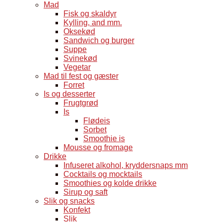
Mad
Fisk og skaldyr
Kylling, and mm.
Oksekød
Sandwich og burger
Suppe
Svinekød
Vegetar
Mad til fest og gæster
Forret
Is og desserter
Frugtgrød
Is
Flødeis
Sorbet
Smoothie is
Mousse og fromage
Drikke
Infuseret alkohol, kryddersnaps mm
Cocktails og mocktails
Smoothies og kolde drikke
Sirup og saft
Slik og snacks
Konfekt
Slik