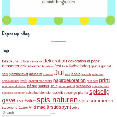
Dagens top indlæg
Tags
dekoration
dekoration af papir
billedkunst
citron
citronskal
desserter
fest
fødselsdag
drik
etiketter
gratis
gør det
fastelavn
forår
Jul
labels
infuseret
selv
hjemmelavet
infusion
kort
lav selv
naturens
print
papirdekoration
nytår
spisekammer
opskrift med æbler
pluk selv
påske
sanker
skabelon
sirup
print-selv skabelon
sirup opskrift
spis efteråret
spiselig
spiselige blomster opskrift
spiselige planter
spiselige blomster
spis naturen
gave
spis sommeren
spis foråret
årstidspynt
vild mad
sæsonens råvarer
æble
Search: