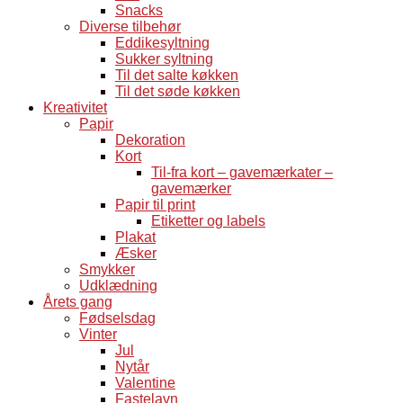
Snacks
Diverse tilbehør
Eddikesyltning
Sukker syltning
Til det salte køkken
Til det søde køkken
Kreativitet
Papir
Dekoration
Kort
Til-fra kort – gavemærkater –
gavemærker
Papir til print
Etiketter og labels
Plakat
Æsker
Smykker
Udklædning
Årets gang
Fødselsdag
Vinter
Jul
Nytår
Valentine
Fastelavn