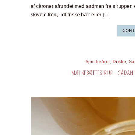
af citroner afrundet med sødmen fra siruppen e
skive citron, lidt friske bær eller […]
CONT
Spis foråret
,
Drikke
,
Su
MÆLKEBØTTESIRUP – SÅDAN 