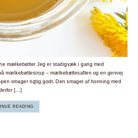
ine mælkebøtter Jeg er stadigvæk i gang med
n på mælkebøttesirup – mælkebøttesaften og en genvej
ppen smager rigtig godt. Den smager af honning med
derfor […]
INUE READING