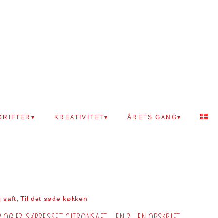
KRIFTER
KREATIVITET
ÅRETS GANG
 saft
,
Til det søde køkken
G FRISKPRESSET CITRONSAFT – EN 2 I EN OPSKRIFT