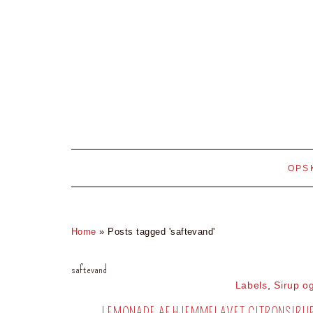
OPS
Home
»
Posts tagged 'saftevand'
saftevand
Labels
,
Sirup og
LEMONADE AF HJEMMELAVET CITRONSIRUP O