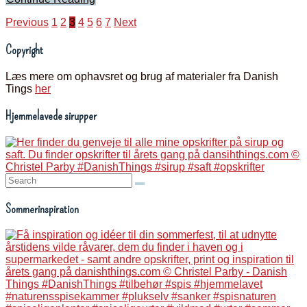
Indlægsinddeling
Previous
1
2
3
4
5
6
7
Next
Copyright
Læs mere om ophavsret og brug af materialer fra Danish
Tings
her
Hjemmelavede sirupper
Search:
Sommerinspiration