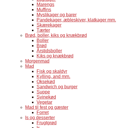
Marengs
Muffins
Myslikager og barer
Pandekager, æbleskiver, klatkager mm.
Skærekager
Tærter
Brød, boller, kiks og knækbrød
Boller
Brød
Årstidsboller
Kiks og knækbrød
Morgenmad
Mad
Fisk og skaldyr
Kylling, and mm.
Oksekød
Sandwich og burger
Suppe
Svinekød
Vegetar
Mad til fest og gæster
Forret
Is og desserter
Frugtgrød
Is