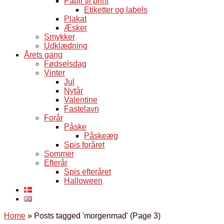
Papir til print
Etiketter og labels
Plakat
Æsker
Smykker
Udklædning
Årets gang
Fødselsdag
Vinter
Jul
Nytår
Valentine
Fastelavn
Forår
Påske
Påskeæg
Spis foråret
Sommer
Efterår
Spis efteråret
Halloween
Home
»
Posts tagged 'morgenmad'
(Page 3)