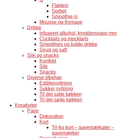
Flødeis
Sorbet
Smoothie is
Mousse og fromage
Drikke
Infuseret alkohol, kryddersnaps mm
Cocktails og mocktails
Smoothies og kolde drikke
Sirup og saft
Slik og snacks
Konfekt
Slik
Snacks
Diverse tilbehør
Eddikesyltning
Sukker syltning
Til det salte køkken
Til det søde køkken
Kreativitet
Papir
Dekoration
Kort
Til-fra kort – gavemærkater –
gavemærker