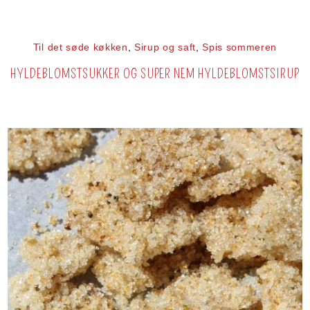
Til det søde køkken
,
Sirup og saft
,
Spis sommeren
HYLDEBLOMSTSUKKER OG SUPER NEM HYLDEBLOMSTSIRUP