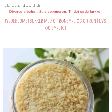
hyldeblomstsukker opskrift
Diverse tilbehør
,
Spis sommeren
,
Til det søde køkken
HYLDEBLOMSTSUKKER MED CITRONSYRE OG CITRON | LYST
OG SYRLIGT