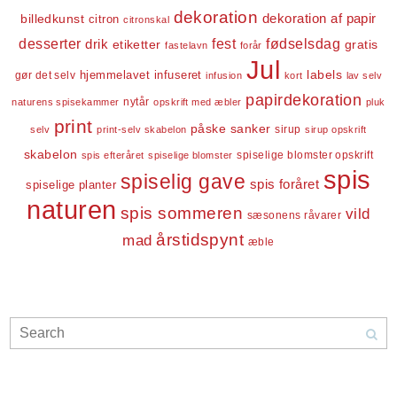
dekoration
dekoration af papir
billedkunst
citron
citronskal
desserter
fest
fødselsdag
drik
etiketter
gratis
fastelavn
forår
Jul
labels
infuseret
gør det selv
hjemmelavet
infusion
kort
lav selv
papirdekoration
nytår
naturens spisekammer
opskrift med æbler
pluk
print
påske
sanker
sirup
selv
print-selv skabelon
sirup opskrift
skabelon
spiselige blomster opskrift
spis efteråret
spiselige blomster
spis
spiselig gave
spis foråret
spiselige planter
naturen
spis sommeren
vild
sæsonens råvarer
årstidspynt
mad
æble