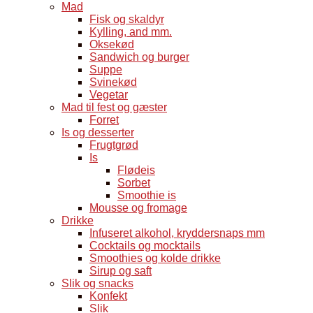
Mad
Fisk og skaldyr
Kylling, and mm.
Oksekød
Sandwich og burger
Suppe
Svinekød
Vegetar
Mad til fest og gæster
Forret
Is og desserter
Frugtgrød
Is
Flødeis
Sorbet
Smoothie is
Mousse og fromage
Drikke
Infuseret alkohol, kryddersnaps mm
Cocktails og mocktails
Smoothies og kolde drikke
Sirup og saft
Slik og snacks
Konfekt
Slik