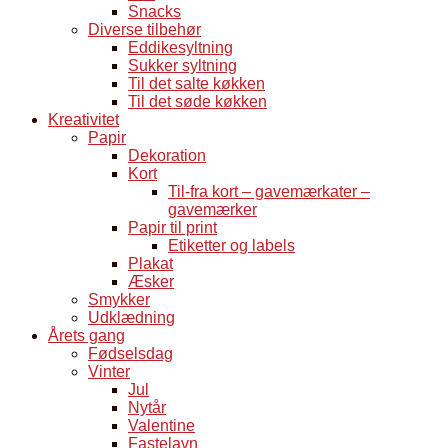
Snacks
Diverse tilbehør
Eddikesyltning
Sukker syltning
Til det salte køkken
Til det søde køkken
Kreativitet
Papir
Dekoration
Kort
Til-fra kort – gavemærkater –
gavemærker
Papir til print
Etiketter og labels
Plakat
Æsker
Smykker
Udklædning
Årets gang
Fødselsdag
Vinter
Jul
Nytår
Valentine
Fastelavn