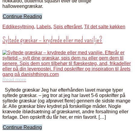
hokkaido, butternut squash eller de billige
halloweengræskar.
Continue Reading
Eddikesyltning
,
Labels
,
Spis efteråret
,
Til det salte køkken
Syltede græskar – krydrede eller med vanilje?
Read more
Syltede græskar Jeg har efterhånden lavet mange typer
syltede græskar. – jeg tror at jeg har lavet 5-6 opskrifter på
syltede græskar (og afprøvet flere) gennem de sidste mange
år. Alle græskar blev krydret på forskellige måder. Nogle
krævede iblødsætning af græskarret, andre forsaltning eller
forlage. Den opskrift du får her, er min favorit. […]
Continue Reading