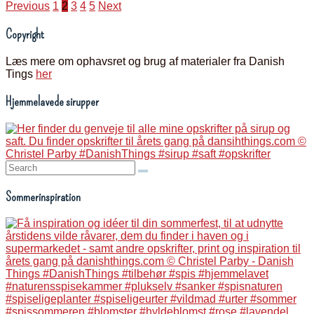
Indlægsinddeling
Previous
1
2
3
4
5
Next
Copyright
Læs mere om ophavsret og brug af materialer fra Danish
Tings
her
Hjemmelavede sirupper
Search:
Sommerinspiration