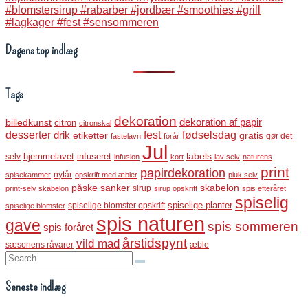
Dagens top indlæg
Tags
dekoration
dekoration af papir
billedkunst
citron
citronskal
desserter
fest
fødselsdag
drik
etiketter
gratis
gør det
fastelavn
forår
Jul
labels
infuseret
selv
hjemmelavet
infusion
kort
lav selv
naturens
print
papirdekoration
nytår
spisekammer
opskrift med æbler
pluk selv
påske
sanker
skabelon
sirup
print-selv skabelon
sirup opskrift
spis efteråret
spiselig
spiselige blomster opskrift
spiselige planter
spiselige blomster
spis naturen
gave
spis sommeren
spis foråret
årstidspynt
vild mad
sæsonens råvarer
æble
Search:
Seneste indlæg