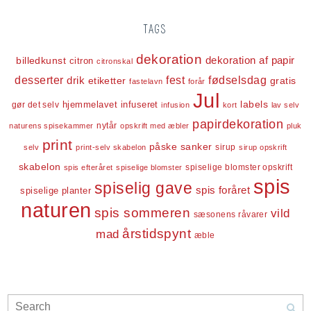
TAGS
dekoration
dekoration af papir
billedkunst
citron
citronskal
desserter
fest
fødselsdag
drik
etiketter
gratis
fastelavn
forår
Jul
labels
infuseret
gør det selv
hjemmelavet
infusion
kort
lav selv
papirdekoration
nytår
naturens spisekammer
opskrift med æbler
pluk
print
påske
sanker
sirup
selv
print-selv skabelon
sirup opskrift
skabelon
spiselige blomster opskrift
spis efteråret
spiselige blomster
spis
spiselig gave
spis foråret
spiselige planter
naturen
spis sommeren
vild
sæsonens råvarer
årstidspynt
mad
æble