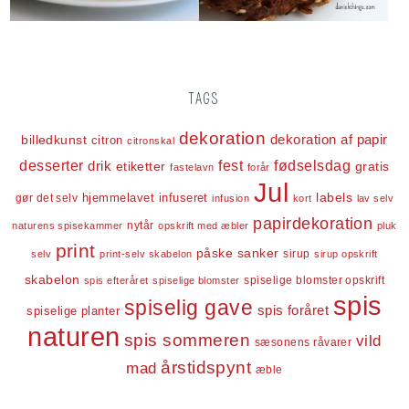
TAGS
dekoration
dekoration af papir
billedkunst
citron
citronskal
desserter
fest
fødselsdag
drik
etiketter
gratis
fastelavn
forår
Jul
labels
infuseret
gør det selv
hjemmelavet
infusion
kort
lav selv
papirdekoration
nytår
naturens spisekammer
opskrift med æbler
pluk
print
påske
sanker
sirup
selv
print-selv skabelon
sirup opskrift
skabelon
spiselige blomster opskrift
spis efteråret
spiselige blomster
spis
spiselig gave
spis foråret
spiselige planter
naturen
spis sommeren
vild
sæsonens råvarer
årstidspynt
mad
æble