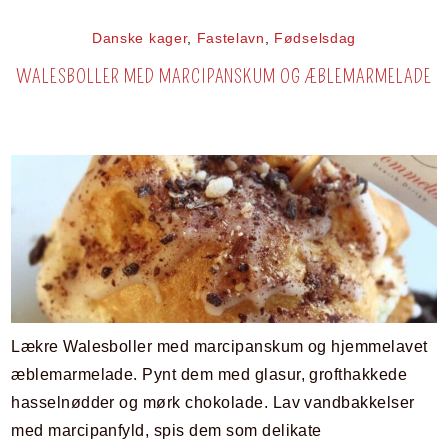
Danske kager
,
Fastelavn
,
Fødselsdag
WALESBOLLER MED MARCIPANSKUM OG ÆBLEMARMELADE
Lækre Walesboller med marcipanskum og hjemmelavet
æblemarmelade. Pynt dem med glasur, grofthakkede
hasselnødder og mørk chokolade. Lav vandbakkelser
med marcipanfyld, spis dem som delikate