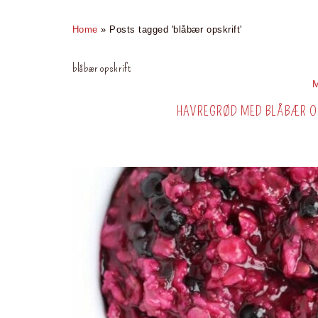
Home
»
Posts tagged 'blåbær opskrift'
blåbær opskrift
HAVREGRØD MED BLÅBÆR OG