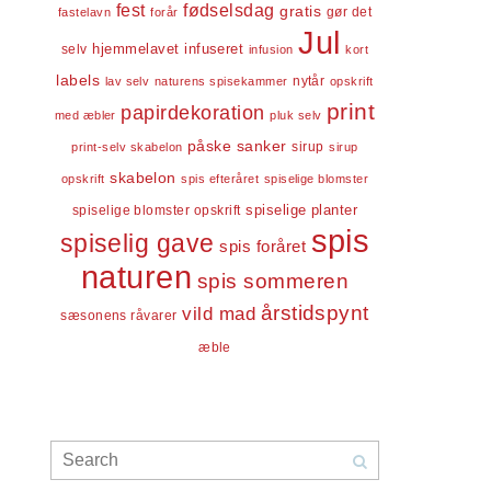
fest
fødselsdag
gratis
gør det
fastelavn
forår
Jul
infuseret
selv
hjemmelavet
infusion
kort
labels
nytår
lav selv
naturens spisekammer
opskrift
print
papirdekoration
med æbler
pluk selv
påske
sanker
sirup
print-selv skabelon
sirup
skabelon
opskrift
spis efteråret
spiselige blomster
spiselige blomster opskrift
spiselige planter
spis
spiselig gave
spis foråret
naturen
spis sommeren
årstidspynt
vild mad
sæsonens råvarer
æble