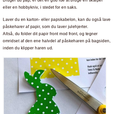
Bruger du pap, er det en god idé at bruge en skalpel
eller en hobbykniv, i stedet for en saks.
Laver du en karton- eller papskabelon, kan du også lave
påskeharer af papir, som du laver julehjerter.
Altså, du folder dit papir front mod front, og tegner
omridset af den ene halvdel af påskeharen på bagsiden,
inden du klipper haren ud.