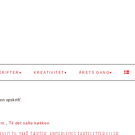
KRIFTER
KREATIVITET
ÅRETS GANG
n opskrift'
mm.
,
Til det salte køkken
YLD TIL SMÅ TÆRTER, ANDERLEDES TARTELETTER ELLER