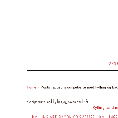
OPS
Home
»
Posts tagged 'svampetærte med kylling og baco
svampetærte med kylling og bacon opskrift
Kylling, and 
KYLLING MED BACON OG SVAMPE – KYLLINGEF