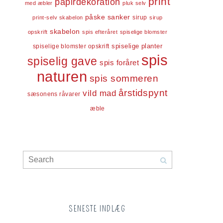
print
papirdekoration
med æbler
pluk selv
påske
sanker
sirup
print-selv skabelon
sirup
skabelon
opskrift
spis efteråret
spiselige blomster
spiselige blomster opskrift
spiselige planter
spis
spiselig gave
spis foråret
naturen
spis sommeren
årstidspynt
vild mad
sæsonens råvarer
æble
SENESTE INDLÆG