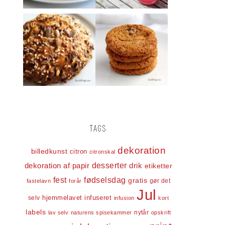
TAGS
dekoration
billedkunst
citron
citronskal
dekoration af papir
desserter
drik
etiketter
fest
fødselsdag
gratis
gør det
fastelavn
forår
Jul
infuseret
selv
hjemmelavet
infusion
kort
labels
nytår
lav selv
naturens spisekammer
opskrift