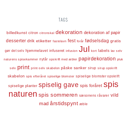
TAGS
dekoration
dekoration af papir
billedkunst
citron
citronskal
desserter
fest
fødselsdag
drik
etiketter
gratis
fastelavn
forår
Jul
labels
infuseret
gør det selv
hjemmelavet
infusion
kort
lav selv
papirdekoration
nytår
naturens spisekammer
opskrift med æbler
pluk
print
påske
sanker
sirup
selv
print-selv skabelon
sirup opskrift
skabelon
spiselige blomster opskrift
spis efteråret
spiselige blomster
spis
spiselig gave
spis foråret
spiselige planter
naturen
spis sommeren
vild
sæsonens råvarer
årstidspynt
mad
æble