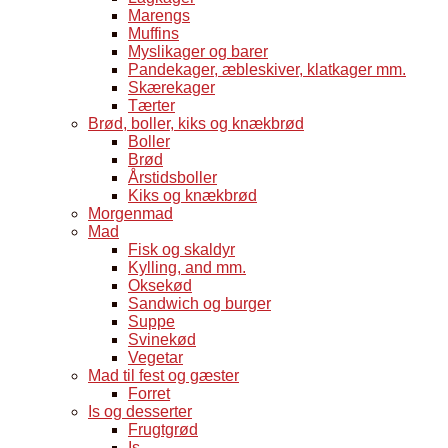
Marengs
Muffins
Myslikager og barer
Pandekager, æbleskiver, klatkager mm.
Skærekager
Tærter
Brød, boller, kiks og knækbrød
Boller
Brød
Årstidsboller
Kiks og knækbrød
Morgenmad
Mad
Fisk og skaldyr
Kylling, and mm.
Oksekød
Sandwich og burger
Suppe
Svinekød
Vegetar
Mad til fest og gæster
Forret
Is og desserter
Frugtgrød
Is