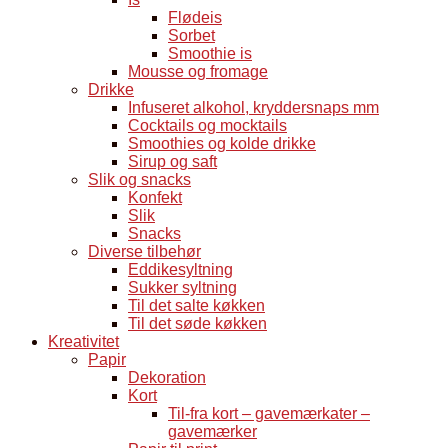
Flødeis
Sorbet
Smoothie is
Mousse og fromage
Drikke
Infuseret alkohol, kryddersnaps mm
Cocktails og mocktails
Smoothies og kolde drikke
Sirup og saft
Slik og snacks
Konfekt
Slik
Snacks
Diverse tilbehør
Eddikesyltning
Sukker syltning
Til det salte køkken
Til det søde køkken
Kreativitet
Papir
Dekoration
Kort
Til-fra kort – gavemærkater –
gavemærker