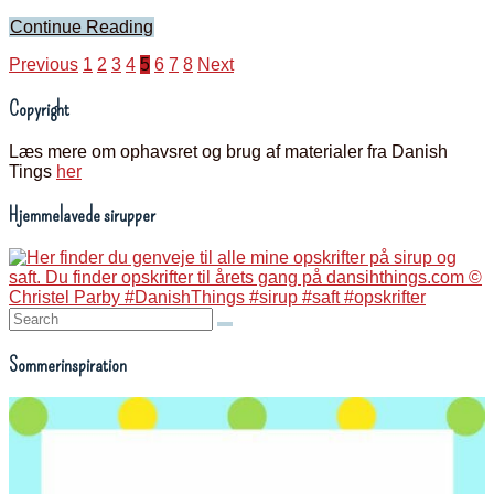
Continue Reading
Indlægsinddeling
Previous
1
2
3
4
5
6
7
8
Next
Copyright
Læs mere om ophavsret og brug af materialer fra Danish
Tings
her
Hjemmelavede sirupper
Search:
Sommerinspiration