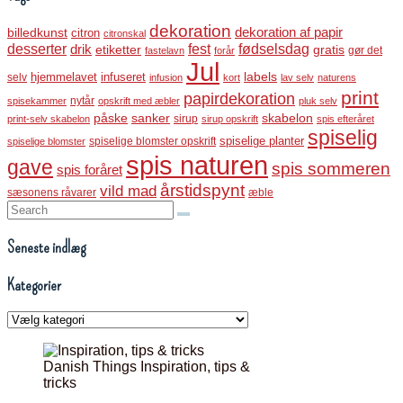
dekoration
dekoration af papir
billedkunst
citron
citronskal
desserter
fest
fødselsdag
drik
etiketter
gratis
gør det
fastelavn
forår
Jul
labels
infuseret
selv
hjemmelavet
infusion
kort
lav selv
naturens
print
papirdekoration
nytår
spisekammer
opskrift med æbler
pluk selv
påske
sanker
skabelon
sirup
print-selv skabelon
sirup opskrift
spis efteråret
spiselig
spiselige blomster opskrift
spiselige planter
spiselige blomster
spis naturen
gave
spis sommeren
spis foråret
årstidspynt
vild mad
sæsonens råvarer
æble
Search:
Seneste indlæg
Kategorier
Kategorier
Danish Things Inspiration, tips &
tricks