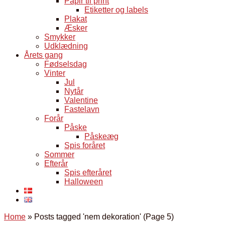
Papir til print
Etiketter og labels
Plakat
Æsker
Smykker
Udklædning
Årets gang
Fødselsdag
Vinter
Jul
Nytår
Valentine
Fastelavn
Forår
Påske
Påskeæg
Spis foråret
Sommer
Efterår
Spis efteråret
Halloween
Home
»
Posts tagged 'nem dekoration'
(Page 5)