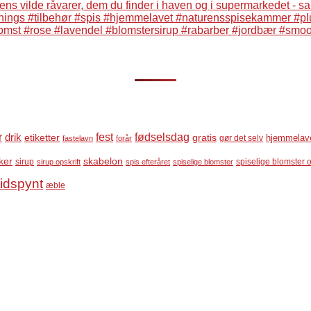
r
fest
fødselsdag
drik
etiketter
gratis
gør det selv
hjemmelav
fastelavn
forår
ker
skabelon
sirup
spiselige blomster o
sirup opskrift
spis efteråret
spiselige blomster
tidspynt
æble