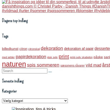
Dagens top indlæg
Tags
dekoration
dekoration af papir
desserte
billedkunst
citron
citronskal
print
papirdekoration
påske
san
med æbler
pluk selv
print-selv skabelon
naturen
spis sommeren
års
vild mad
sæsonens råvarer
Search:
Seneste indlæg
Kategorier
Kategorier