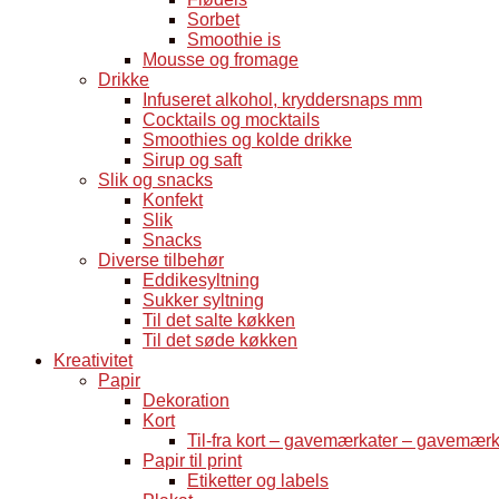
Sorbet
Smoothie is
Mousse og fromage
Drikke
Infuseret alkohol, kryddersnaps mm
Cocktails og mocktails
Smoothies og kolde drikke
Sirup og saft
Slik og snacks
Konfekt
Slik
Snacks
Diverse tilbehør
Eddikesyltning
Sukker syltning
Til det salte køkken
Til det søde køkken
Kreativitet
Papir
Dekoration
Kort
Til-fra kort – gavemærkater – gavemær
Papir til print
Etiketter og labels