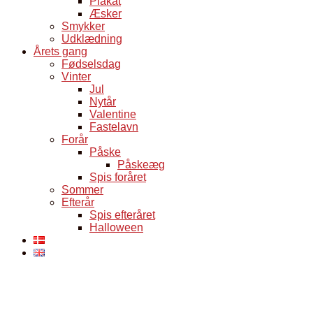
Plakat
Æsker
Smykker
Udklædning
Årets gang
Fødselsdag
Vinter
Jul
Nytår
Valentine
Fastelavn
Forår
Påske
Påskeæg
Spis foråret
Sommer
Efterår
Spis efteråret
Halloween