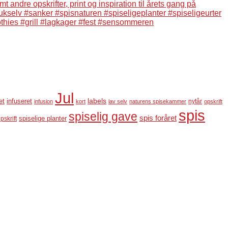
Jul
labels
infuseret
et
nytår
infusion
kort
lav selv
naturens spisekammer
opskrift
spis
spiselig gave
spis foråret
pskrift
spiselige planter