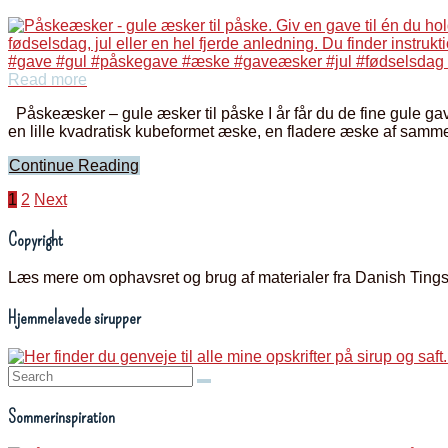
Read more
Påskeæsker – gule æsker til påske I år får du de fine gule gav
en lille kvadratisk kubeformet æske, en fladere æske af samme 
Continue Reading
Indlægsinddeling
1
2
Next
Copyright
Læs mere om ophavsret og brug af materialer fra Danish Ting
Hjemmelavede sirupper
Search:
Sommerinspiration