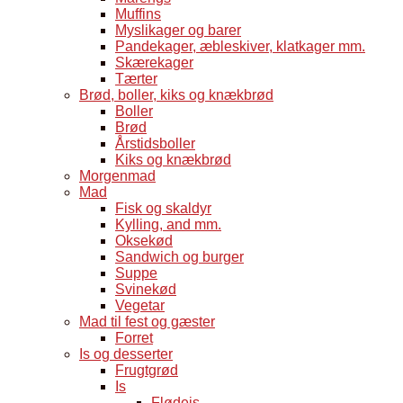
Muffins
Myslikager og barer
Pandekager, æbleskiver, klatkager mm.
Skærekager
Tærter
Brød, boller, kiks og knækbrød
Boller
Brød
Årstidsboller
Kiks og knækbrød
Morgenmad
Mad
Fisk og skaldyr
Kylling, and mm.
Oksekød
Sandwich og burger
Suppe
Svinekød
Vegetar
Mad til fest og gæster
Forret
Is og desserter
Frugtgrød
Is
Flødeis