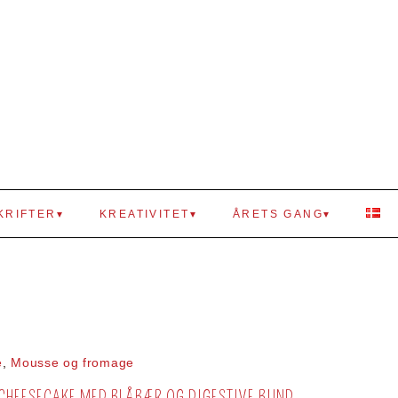
KRIFTER
KREATIVITET
ÅRETS GANG
e
,
Mousse og fromage
 CHEESECAKE MED BLÅBÆR OG DIGESTIVE BUND