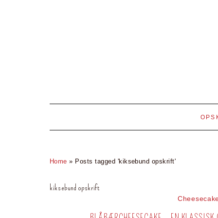
OPS
Home
»
Posts tagged 'kiksebund opskrift'
kiksebund opskrift
Cheesecak
BLÅBÆRCHEESECAKE – EN KLASSISK